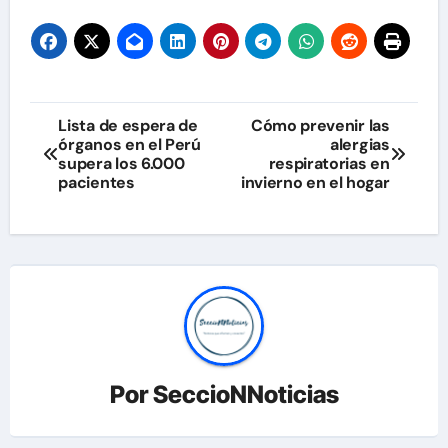
Navegación
Lista de espera de
Cómo prevenir las
órganos en el Perú
alergias
de
supera los 6.000
respiratorias en
pacientes
invierno en el hogar
entradas
Por
SeccioNNoticias