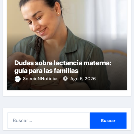
Dudas sobre lactancia materna:
guía para las familias
SeccioNNoticias
Ago 6, 2026
B
u
s