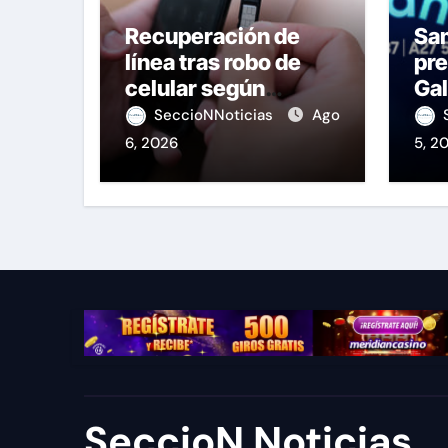
Recuperación de
Sa
línea tras robo de
pre
celular según
Gal
OSIPTEL
de
SeccioNNoticias
Ago
6, 2026
5, 2
SeccioN Noticias