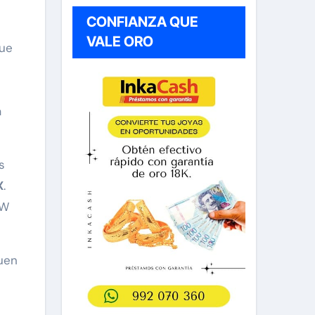
CONFIANZA QUE
VALE ORO
que
a
s
X
.
MW
uen