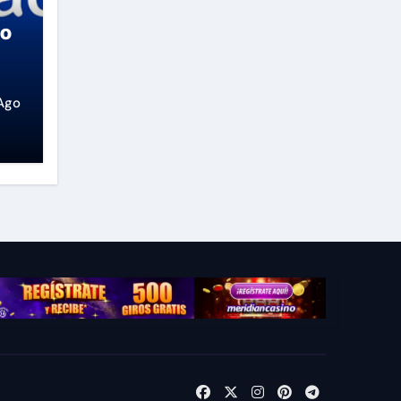
so
Ago