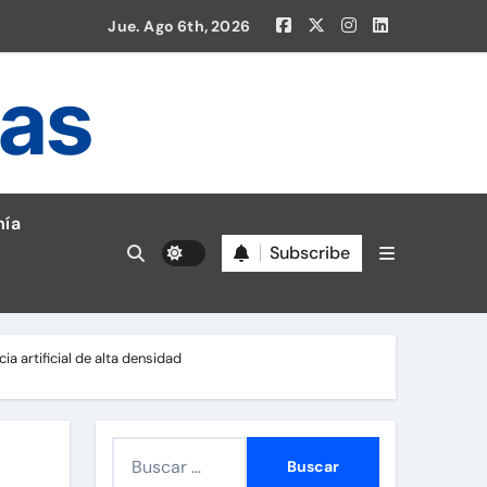
Jue. Ago 6th, 2026
ias
en la Liga 1!
ía
Subscribe
a artificial de alta densidad
B
u