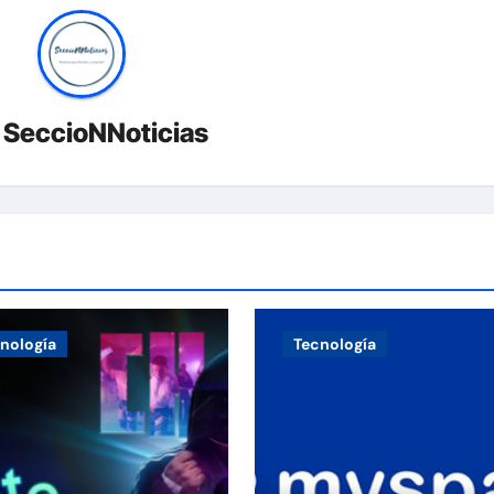
r
SeccioNNoticias
nología
Tecnología