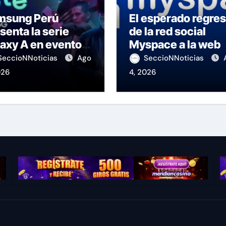
msung Perú
El esperado regre
senta la serie
de la red social
axy A en evento
Myspace a la web
 K-Pop
SeccioNNoticias
Ago
SeccioNNoticias
026
4, 2026