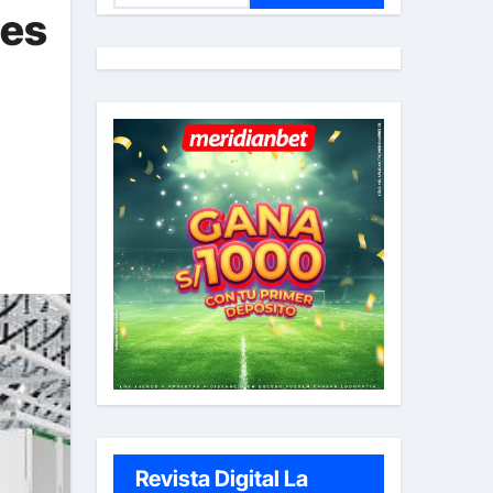
nes
s
c
a
r
:
Revista Digital La