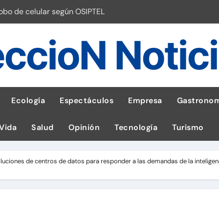
robo de celular según OSIPTEL
a: guía para las familias
ccioN Notic
stal: ¡Descarga la app de Meridianbet y gana una jugada gratis 
 inspirado en la fuerza de un volcán
entrega 1,600 equipos educativos
Ecología
Espectáculos
Empresa
Gastronom
ogía impulsa la salud materna
 Vida
Salud
Opinión
Tecnología
Turismo
las por ignorar distancias de seguridad
llega al Perú en Toulouse Lautrec
luciones de centros de datos para responder a las demandas de la inteligenci
emisiones de GEI en sus operaciones