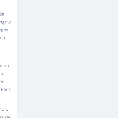
ada
nge y
egos
ico
is en
io
 en
 París
mpic
as de