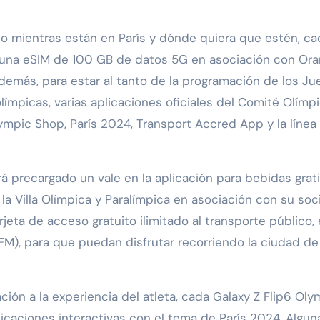
éfono mientras están en París y dónde quiera que estén, c
n una eSIM de 100 GB de datos 5G en asociación con Ora
demás, para estar al tanto de la programación de los Ju
límpicas, varias aplicaciones oficiales del Comité Olímp
lympic Shop, París 2024, Transport Accred App y la línea
á precargado un vale en la aplicación para bebidas grat
 Villa Olímpica y Paralímpica en asociación con su soc
eta de acceso gratuito ilimitado al transporte público,
FM), para que puedan disfrutar recorriendo la ciudad de
ación a la experiencia del atleta, cada Galaxy Z Flip6 Oly
licaciones interactivas con el tema de París 2024. Algun