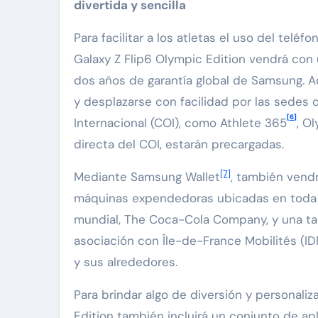
divertida y sencilla
Para facilitar a los atletas el uso del tel
Galaxy Z Flip6 Olympic Edition vendrá co
dos años de garantía global de Samsung. A
y desplazarse con facilidad por las sedes o
[6]
Internacional (COI), como Athlete 365
, O
directa del COI, estarán precargadas.
[7]
Mediante Samsung Wallet
, también vendr
máquinas expendedoras ubicadas en toda la
mundial, The Coca-Cola Company, y una tarj
asociación con Île-de-France Mobilités (ID
y sus alrededores.
Para brindar algo de diversión y personaliz
Edition también incluirá un conjunto de ap