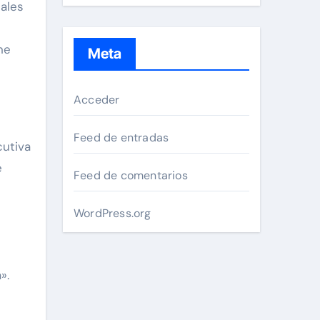
iales
ne
Meta
Acceder
Feed de entradas
cutiva
e
Feed de comentarios
WordPress.org
».