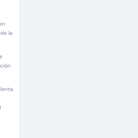
sen
de la
e
ación
lenta,
l