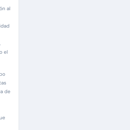
ón al
idad
,
o el
mpo
tas
va de
que