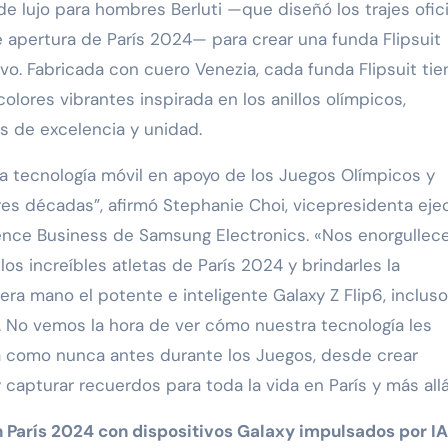
de lujo para hombres Berluti —que diseñó los trajes ofic
 apertura de París 2024— para crear una funda Flipsuit
o. Fabricada con cuero Venezia, cada funda Flipsuit tie
lores vibrantes inspirada en los anillos olímpicos,
es de excelencia y unidad.
la tecnología móvil en apoyo de los Juegos Olímpicos y
tres décadas”, afirmó Stephanie Choi, vicepresidenta eje
ence Business de Samsung Electronics. «Nos enorgullec
los increíbles atletas de París 2024 y brindarles la
a mano el potente e inteligente Galaxy Z Flip6, incluso
. No vemos la hora de ver cómo nuestra tecnología les
ia como nunca antes durante los Juegos, desde crear
 capturar recuerdos para toda la vida en París y más allá
n París 2024 con dispositivos Galaxy impulsados por IA