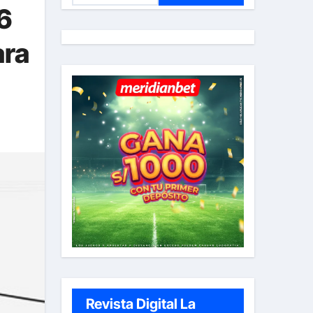
6
s
c
ara
a
r
:
Revista Digital La