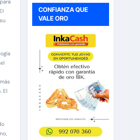
 para
CONFIANZA QUE
El
VALE ORO
 su
logía
el
 más
 El
do
no,