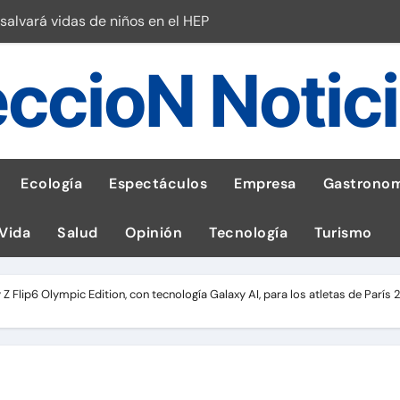
salvará vidas de niños en el HEP
l Perú
ccioN Notic
esas en Latam
 con leña
ncer de hígado
emisiones de GEI en sus operaciones
Ecología
Espectáculos
Empresa
Gastronom
robo de celular según OSIPTEL
 Vida
Salud
Opinión
Tecnología
Turismo
a: guía para las familias
tistas peruanos del IPD
Z Flip6 Olympic Edition, con tecnología Galaxy AI, para los atletas de París