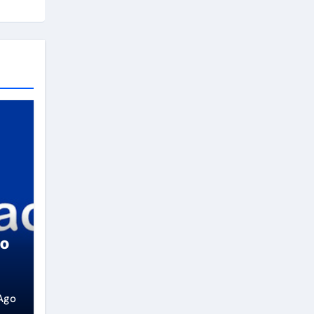
so
Ago