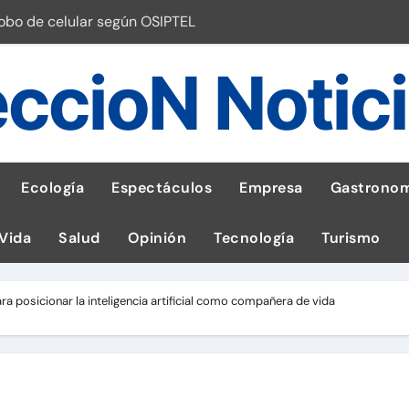
robo de celular según OSIPTEL
a: guía para las familias
ccioN Notic
stal: ¡Descarga la app de Meridianbet y gana una jugada gratis 
 inspirado en la fuerza de un volcán
entrega 1,600 equipos educativos
Ecología
Espectáculos
Empresa
Gastronom
ogía impulsa la salud materna
 Vida
Salud
Opinión
Tecnología
Turismo
las por ignorar distancias de seguridad
llega al Perú en Toulouse Lautrec
 posicionar la inteligencia artificial como compañera de vida
emisiones de GEI en sus operaciones