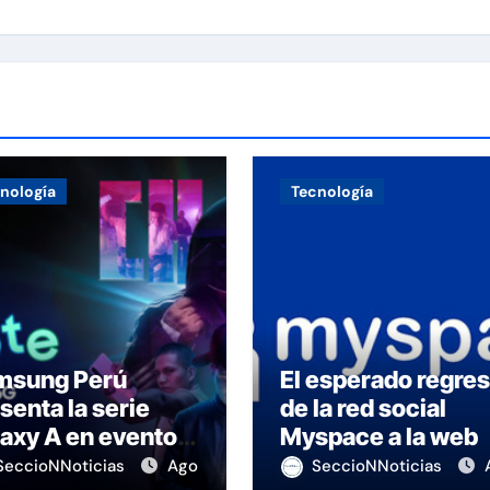
nología
Tecnología
msung Perú
El esperado regre
senta la serie
de la red social
axy A en evento
Myspace a la web
 K-Pop
SeccioNNoticias
Ago
SeccioNNoticias