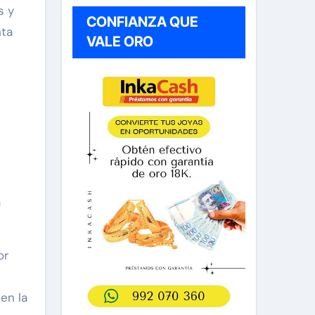
s y
CONFIANZA QUE
nta
VALE ORO
a
or
en la