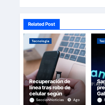
Related Post
Tecnología
Tec
Recuperación de
Sa
línea tras robo de
pre
celular según
Gal
OSIPTEL
de
SeccioNNoticias
Ago