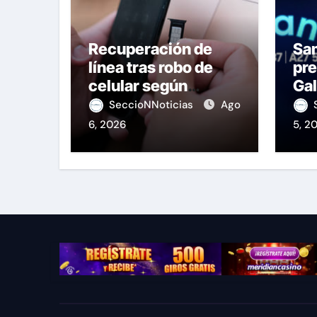
Recuperación de
Sa
línea tras robo de
pre
celular según
Gal
OSIPTEL
de
SeccioNNoticias
Ago
6, 2026
5, 2