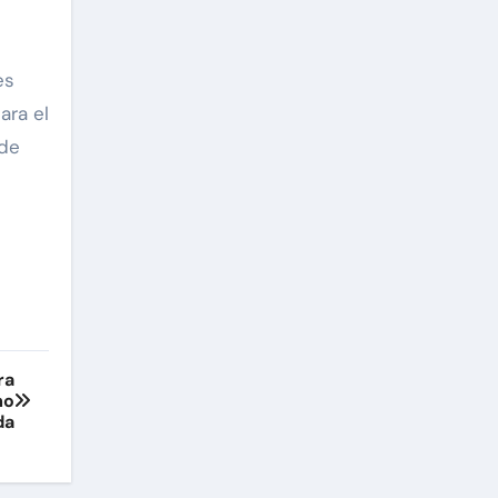
es
ara el
 de
ra
mo
da