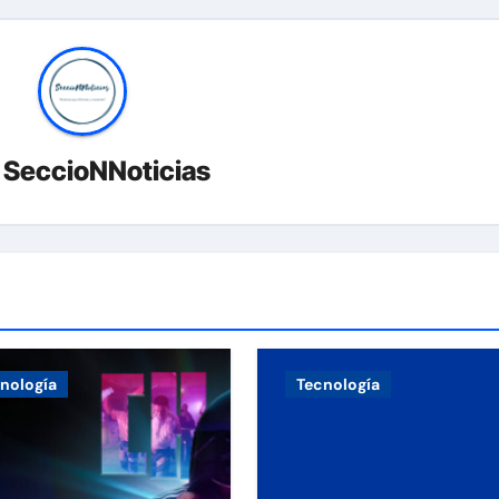
r
SeccioNNoticias
nología
Tecnología