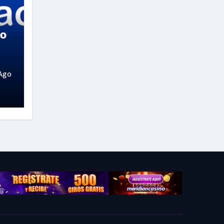
so
Ago