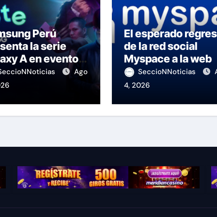
msung Perú
El esperado regre
senta la serie
de la red social
axy A en evento
Myspace a la web
 K-Pop
SeccioNNoticias
Ago
SeccioNNoticias
026
4, 2026