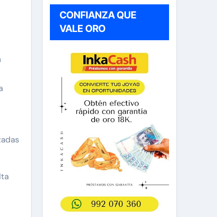
CONFIANZA QUE
VALE ORO
m
a
zadas
lta