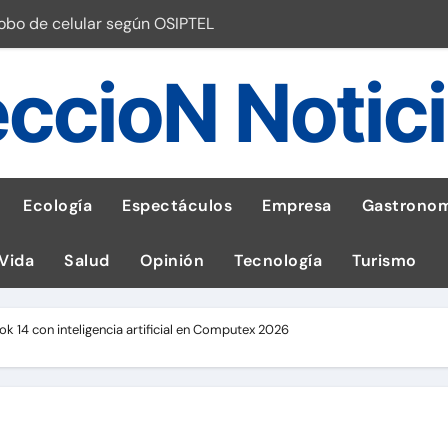
robo de celular según OSIPTEL
a: guía para las familias
ccioN Notic
stal: ¡Descarga la app de Meridianbet y gana una jugada gratis 
 inspirado en la fuerza de un volcán
entrega 1,600 equipos educativos
Ecología
Espectáculos
Empresa
Gastronom
ogía impulsa la salud materna
 Vida
Salud
Opinión
Tecnología
Turismo
las por ignorar distancias de seguridad
llega al Perú en Toulouse Lautrec
ok 14 con inteligencia artificial en Computex 2026
emisiones de GEI en sus operaciones