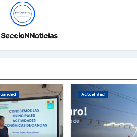
r
SeccioNNoticias
ualidad
Actualidad