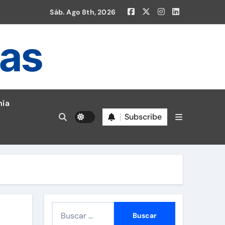
Sáb. Ago 8th, 2026
ias
ía
Subscribe
en la Liga 1!
B
u