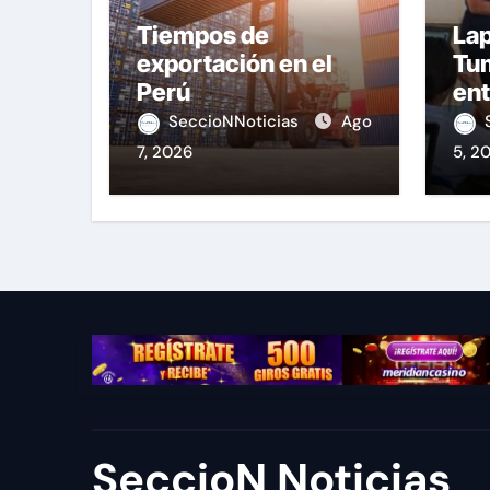
Tiempos de
Lap
exportación en el
Tu
Perú
ent
equ
SeccioNNoticias
Ago
7, 2026
5, 2
SeccioN Noticias