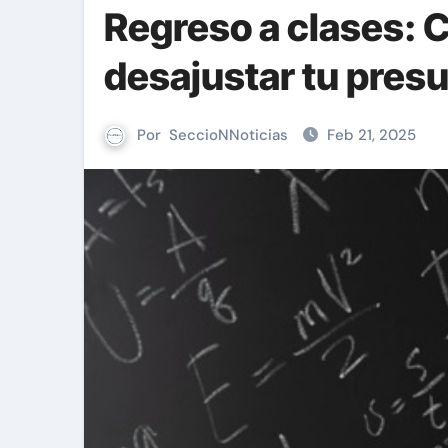
Regreso a clases: C
desajustar tu pres
Por
SeccioNNoticias
Feb 21, 2025