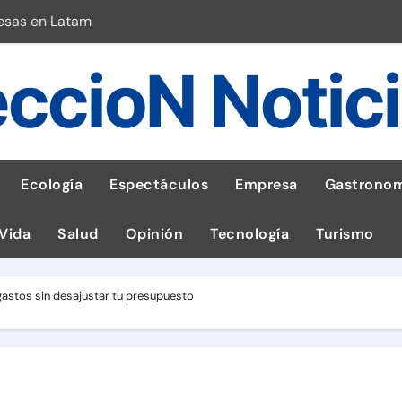
esas en Latam
 con leña
ccioN Notic
ncer de hígado
emisiones de GEI en sus operaciones
robo de celular según OSIPTEL
Ecología
Espectáculos
Empresa
Gastronom
a: guía para las familias
 Vida
Salud
Opinión
Tecnología
Turismo
stal: ¡Descarga la app de Meridianbet y gana una jugada gratis 
 inspirado en la fuerza de un volcán
gastos sin desajustar tu presupuesto
l Perú