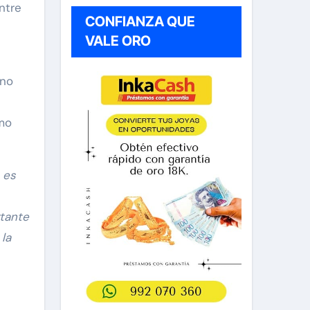
ntre
CONFIANZA QUE
VALE ORO
 no
imo
 es
rtante
 la