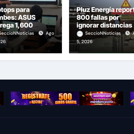
tops para
Pluz Energía repor
mbes: ASUS
800 fallas por
rega 1,600
ignorar distancias
ipos educativos
de seguridad
SeccioNNoticias
Ago
SeccioNNoticias
026
5, 2026