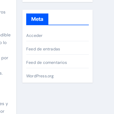
ros
Meta
ndible
Acceder
o lo
Feed de entradas
 por
Feed de comentarios
s.
WordPress.org
ses y
nor