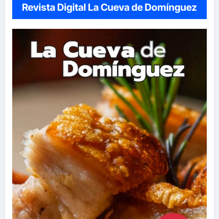
Revista Digital La Cueva de Domínguez