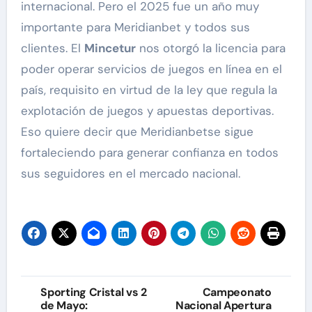
internacional. Pero el 2025 fue un año muy
importante para Meridianbet y todos sus
clientes. El
Mincetur
nos otorgó la licencia para
poder operar servicios de juegos en línea en el
país, requisito en virtud de la ley que regula la
explotación de juegos y apuestas deportivas.
Eso quiere decir que Meridianbetse sigue
fortaleciendo para generar confianza en todos
sus seguidores en el mercado nacional.
Navegación
Sporting Cristal vs 2
Campeonato
de Mayo:
Nacional Apertura