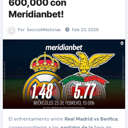
600,000 con
Meridianbet!
Por
SeccioNNoticias
Feb 23, 2026
El enfrentamiento entre
Real Madrid vs Benfica
,
correspondiente a los
partidos de la
fase de