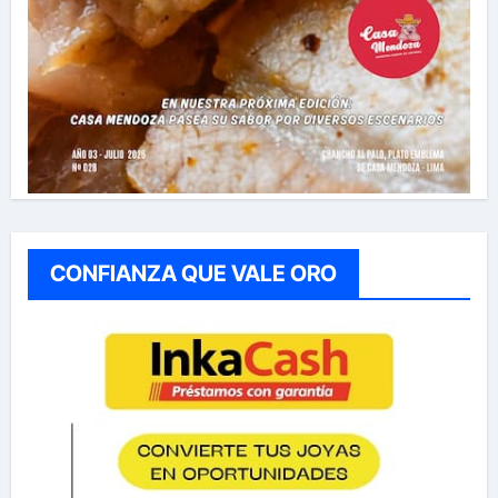
CONFIANZA QUE VALE ORO