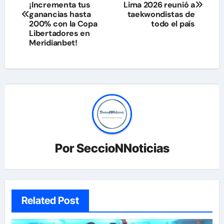
de
¡Incrementa tus
Lima 2026 reunió a
ganancias hasta
taekwondistas de
entradas
200% con la Copa
todo el país
Libertadores en
Meridianbet!
Por
SeccioNNoticias
Related Post