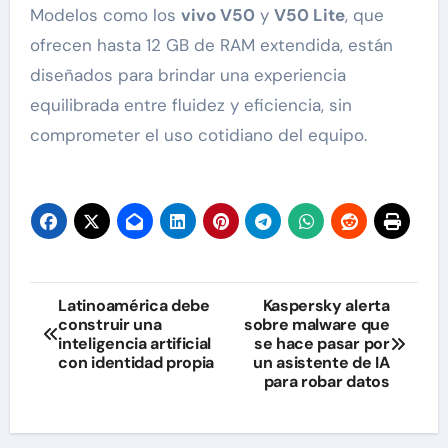
Modelos como los
vivo V50
y
V50 Lite
, que
ofrecen hasta 12 GB de RAM extendida, están
diseñados para brindar una experiencia
equilibrada entre fluidez y eficiencia, sin
comprometer el uso cotidiano del equipo.
Navegación
Latinoamérica debe
Kaspersky alerta
construir una
sobre malware que
de
inteligencia artificial
se hace pasar por
con identidad propia
un asistente de IA
entradas
para robar datos