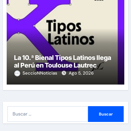
La 10.ª Bienal Tipos Latinos llega
al Perú en Toulouse Lautrec
SeccioNNoticias
Ago 5, 2026
B
u
s