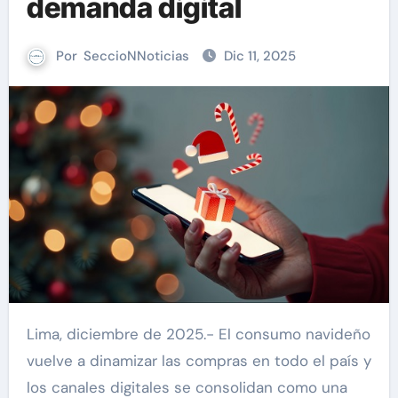
demanda digital
Por
SeccioNNoticias
Dic 11, 2025
Lima, diciembre de 2025.- El consumo navideño
vuelve a dinamizar las compras en todo el país y
los canales digitales se consolidan como una