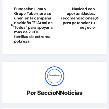
Navegación
Fundación Lima y
Navidad con
Grupo Tabernero se
oportunidades:
de
unen en la campaña
recomendaciones
navideña “El Árbol de
para potenciar tu
entradas
Todos” para apoyar a
negocio
más de 2,000
familias de extrema
pobreza
Por
SeccioNNoticias