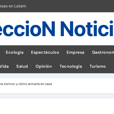
esas en Latam
 con leña
ccioN Notic
ncer de hígado
emisiones de GEI en sus operaciones
robo de celular según OSIPTEL
Ecología
Espectáculos
Empresa
Gastronom
a: guía para las familias
 Vida
Salud
Opinión
Tecnología
Turismo
stal: ¡Descarga la app de Meridianbet y gana una jugada gratis 
 inspirado en la fuerza de un volcán
ara sismos y cómo armarla en casa
l Perú