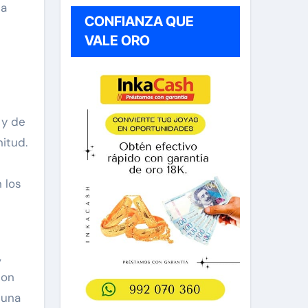
la
CONFIANZA QUE
VALE ORO
 y de
itud.
 los
,
con
 una