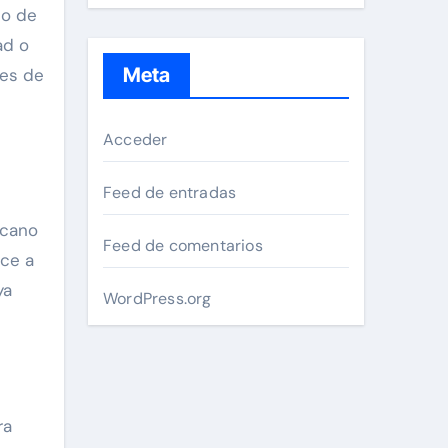
to de
ad o
Meta
ves de
Acceder
Feed de entradas
rcano
Feed de comentarios
uce a
ya
WordPress.org
ra