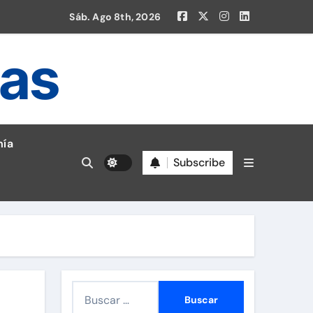
Sáb. Ago 8th, 2026
ias
ía
Subscribe
en la Liga 1!
B
u