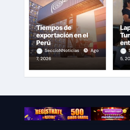
Tiempos de
Lap
exportación en el
Tu
Perú
ent
equ
SeccioNNoticias
Ago
7, 2026
5, 2