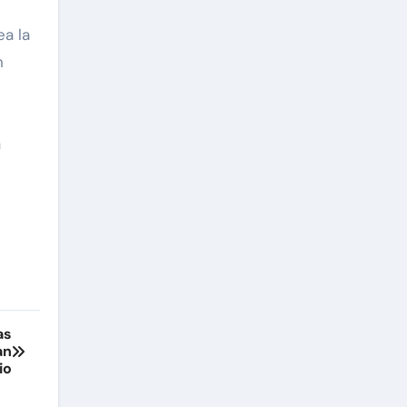
ea la
n
a
as
an
io