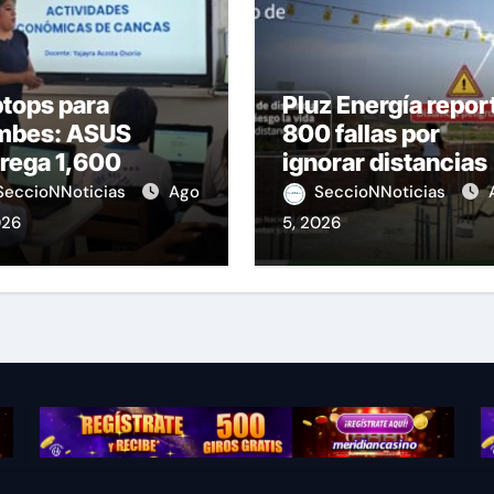
tops para
Pluz Energía repor
mbes: ASUS
800 fallas por
rega 1,600
ignorar distancias
ipos educativos
de seguridad
SeccioNNoticias
Ago
SeccioNNoticias
026
5, 2026