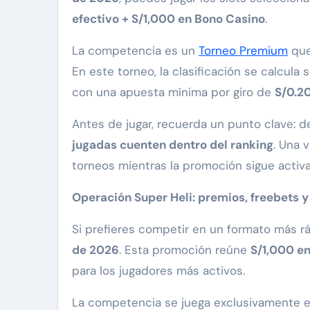
efectivo + S/1,000 en Bono Casino
.
La competencia es un
Torneo Premium
que
En este torneo, la clasificación se calcula
con una apuesta mínima por giro de
S/0.2
Antes de jugar, recuerda un punto clave: 
jugadas cuenten dentro del ranking
. Una 
torneos mientras la promoción sigue activa
Operación Super Heli: premios, freebets y 
Si prefieres competir en un formato más r
de 2026
. Esta promoción reúne
S/1,000 e
para los jugadores más activos.
La competencia se juega exclusivamente 