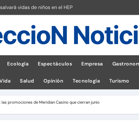
salvará vidas de niños en el HEP
l Perú
ccioN Notic
esas en Latam
 con leña
ncer de hígado
Ecología
Espectáculos
Empresa
Gastronom
emisiones de GEI en sus operaciones
 Vida
Salud
Opinión
Tecnología
Turismo
robo de celular según OSIPTEL
a: guía para las familias
las promociones de Meridian Casino que cierran junio
tistas peruanos del IPD