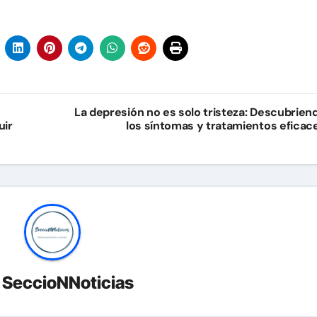
e
La depresión no es solo tristeza: Descubrien
uir
los síntomas y tratamientos eficac
r
SeccioNNoticias