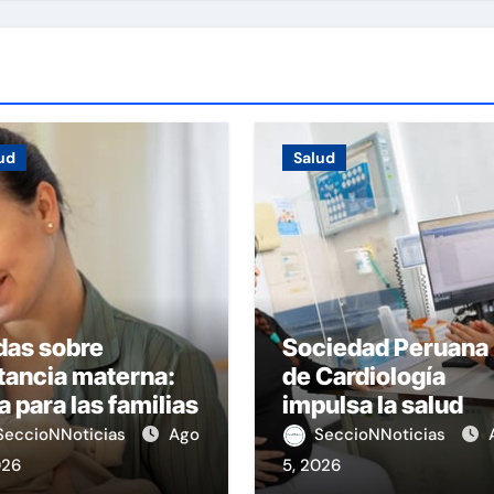
ud
Salud
das sobre
Sociedad Peruana
tancia materna:
de Cardiología
a para las familias
impulsa la salud
materna
SeccioNNoticias
Ago
SeccioNNoticias
026
5, 2026