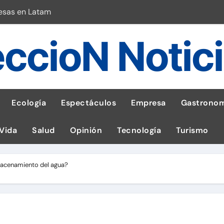
esas en Latam
 con leña
ccioN Notic
ncer de hígado
emisiones de GEI en sus operaciones
robo de celular según OSIPTEL
Ecología
Espectáculos
Empresa
Gastronom
a: guía para las familias
 Vida
Salud
Opinión
Tecnología
Turismo
stal: ¡Descarga la app de Meridianbet y gana una jugada gratis 
 inspirado en la fuerza de un volcán
acenamiento del agua?
l Perú