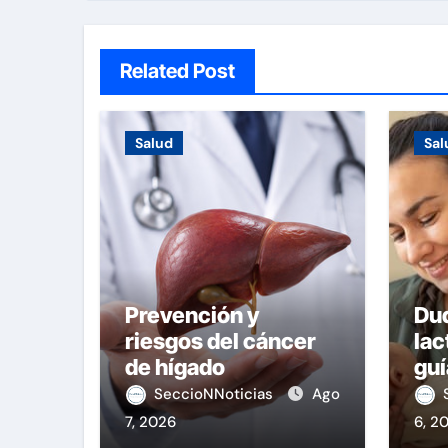
Related Post
Salud
Sal
Prevención y
Du
riesgos del cáncer
lac
de hígado
guí
SeccioNNoticias
Ago
7, 2026
6, 2