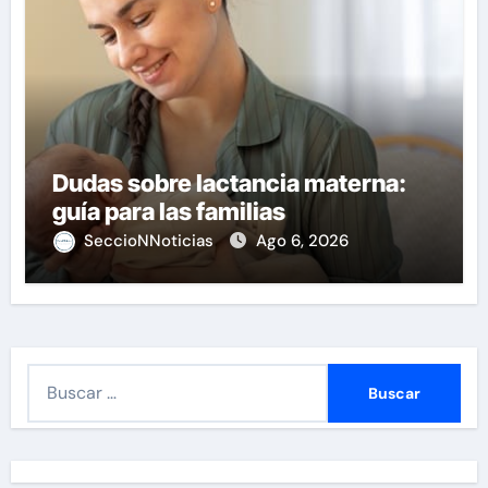
Dudas sobre lactancia materna:
guía para las familias
SeccioNNoticias
Ago 6, 2026
B
u
s
c