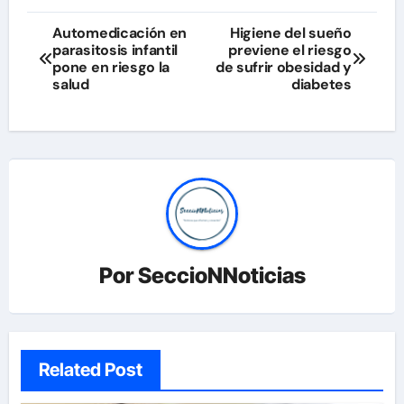
Navegación
Automedicación en
Higiene del sueño
parasitosis infantil
previene el riesgo
de
pone en riesgo la
de sufrir obesidad y
salud
diabetes
entradas
Por
SeccioNNoticias
Related Post