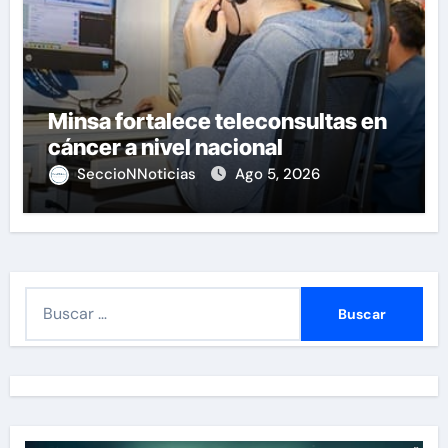
Minsa fortalece teleconsultas en
cáncer a nivel nacional
SeccioNNoticias
Ago 5, 2026
B
u
s
c
a
r