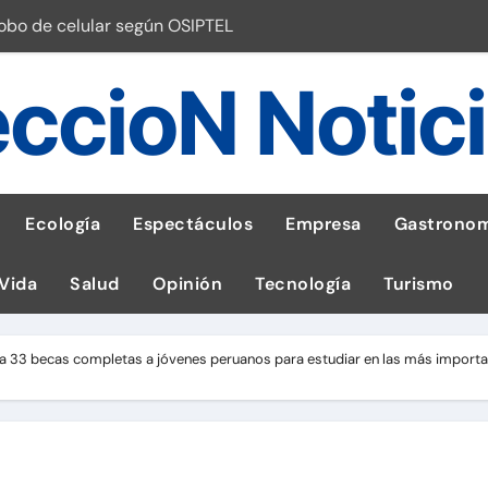
robo de celular según OSIPTEL
a: guía para las familias
ccioN Notic
stal: ¡Descarga la app de Meridianbet y gana una jugada gratis 
 inspirado en la fuerza de un volcán
entrega 1,600 equipos educativos
Ecología
Espectáculos
Empresa
Gastronom
ogía impulsa la salud materna
 Vida
Salud
Opinión
Tecnología
Turismo
las por ignorar distancias de seguridad
llega al Perú en Toulouse Lautrec
 33 becas completas a jóvenes peruanos para estudiar en las más importa
emisiones de GEI en sus operaciones