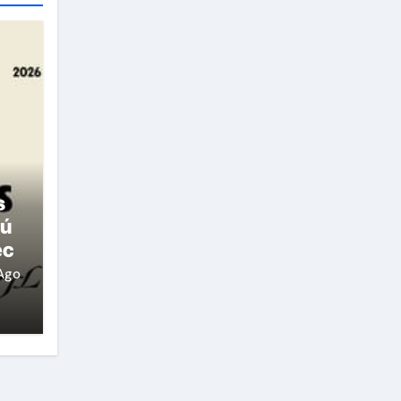
s
rú
ec
Ago