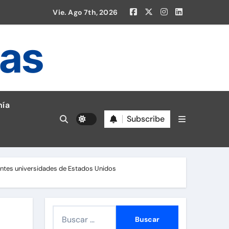
Vie. Ago 7th, 2026
ias
en la Liga 1!
ía
Subscribe
ntes universidades de Estados Unidos
B
u