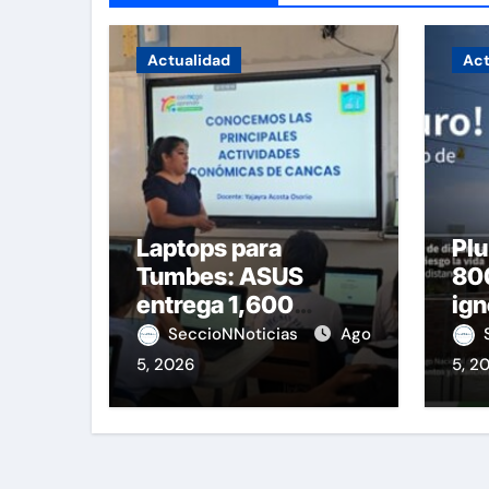
Actualidad
Act
Laptops para
Plu
Tumbes: ASUS
800
entrega 1,600
ign
equipos educativos
de 
SeccioNNoticias
Ago
5, 2026
5, 2