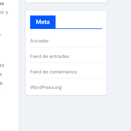
as
or y
Meta
a
Acceder
Feed de entradas
te
Feed de comentarios
s
a
WordPress.org
C