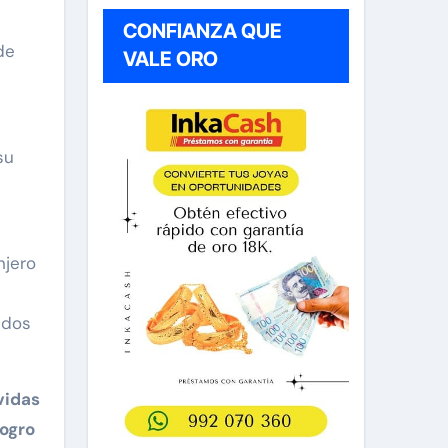
CONFIANZA QUE
de
VALE ORO
su
njero
idos
vidas
logro