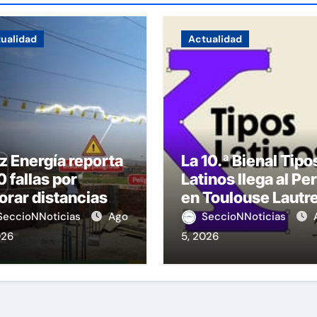
ualidad
Actualidad
z Energía reporta
La 10.ª Bienal Tipo
 fallas por
Latinos llega al Pe
orar distancias
en Toulouse Lautr
seguridad
SeccioNNoticias
Ago
SeccioNNoticias
026
5, 2026