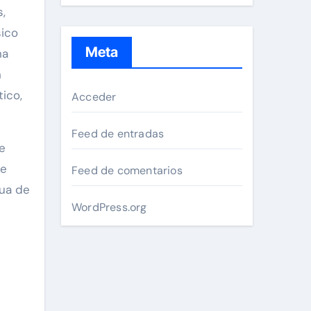
,
sico
Meta
na
n
ico,
Acceder
Feed de entradas
e
de
Feed de comentarios
nua de
WordPress.org