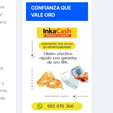
ios
CONFIANZA QUE
e”,
VALE ORO
Perú
ga
 y
nte,
 de