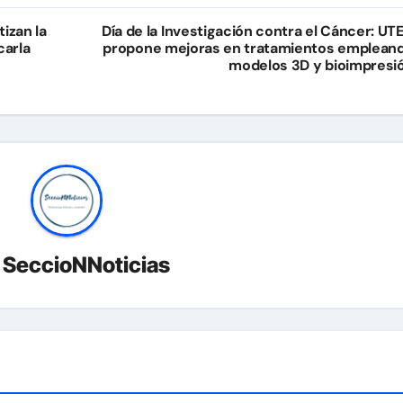
tizan la
Día de la Investigación contra el Cáncer: UT
carla
propone mejoras en tratamientos emplean
modelos 3D y bioimpresi
r
SeccioNNoticias