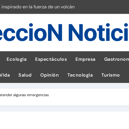
 inspirado en la fuerza de un volcán
entrega 1,600 equipos educativos
ccioN Notic
ogía impulsa la salud materna
las por ignorar distancias de seguridad
llega al Perú en Toulouse Lautrec
Ecología
Espectáculos
Empresa
Gastronom
rie Galaxy A en evento de K-Pop
 Vida
Salud
Opinión
Tecnología
Turismo
s en cáncer a nivel nacional
ed social Myspace a la web
a atender algunas emergencias
stal: ¡Descarga la app de Meridianbet y gana una jugada gratis 