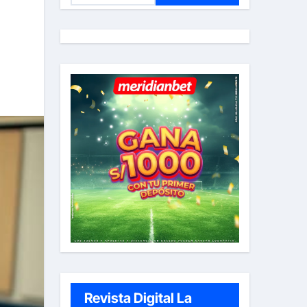
s
c
a
r
:
Revista Digital La