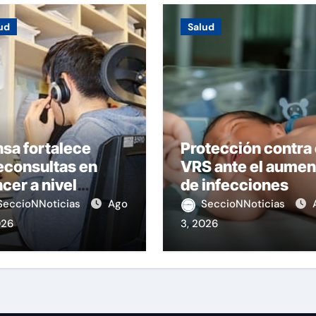
ud
Salud
sa fortalece
Protección contra 
econsultas en
VRS ante el aumen
cer a nivel
de infecciones
ional
SeccioNNoticias
Ago
SeccioNNoticias
026
3, 2026