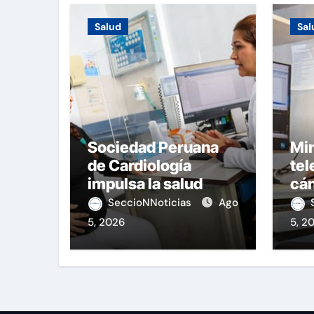
Salud
Sal
Sociedad Peruana
Min
de Cardiología
tel
impulsa la salud
cán
materna
nac
SeccioNNoticias
Ago
5, 2026
5, 2