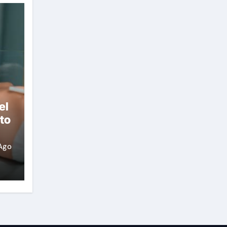
el
to
Ago