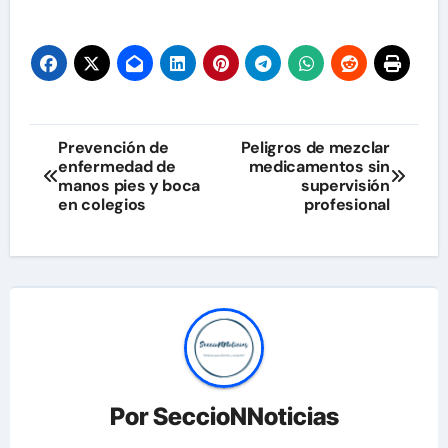
Navegación
Prevención de
Peligros de mezclar
enfermedad de
medicamentos sin
de
manos pies y boca
supervisión
en colegios
profesional
entradas
Por
SeccioNNoticias