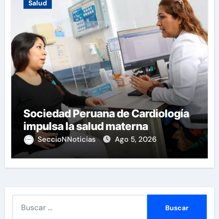
Salud
Sociedad Peruana de Cardiología
impulsa la salud materna
SeccioNNoticias
Ago 5, 2026
B
u