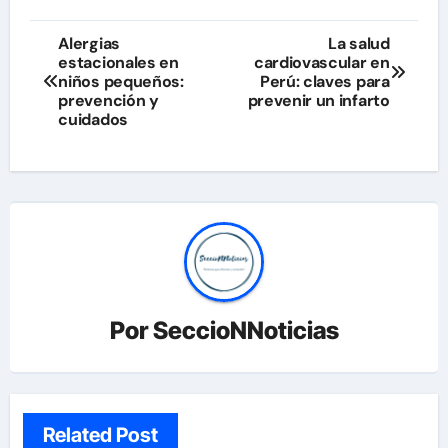
Navegación
Alergias
La salud
estacionales en
cardiovascular en
de
niños pequeños:
Perú: claves para
prevención y
prevenir un infarto
entradas
cuidados
Por
SeccioNNoticias
Related Post