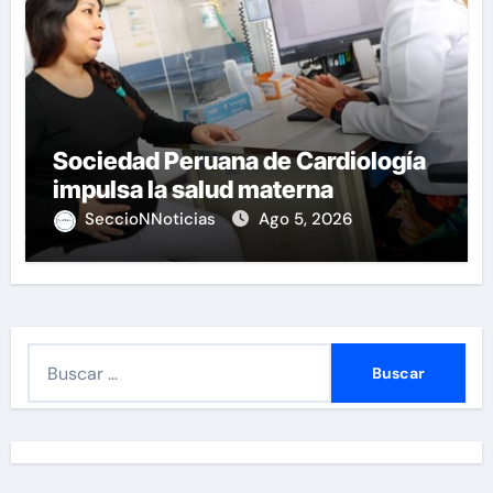
Sociedad Peruana de Cardiología
impulsa la salud materna
SeccioNNoticias
Ago 5, 2026
B
u
s
c
a