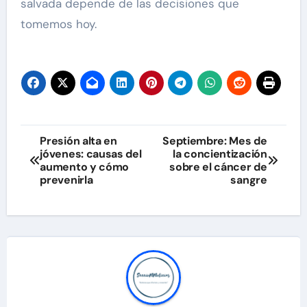
salvada depende de las decisiones que
tomemos hoy.
Navegación
Presión alta en
Septiembre: Mes de
jóvenes: causas del
la concientización
de
aumento y cómo
sobre el cáncer de
prevenirla
sangre
entradas