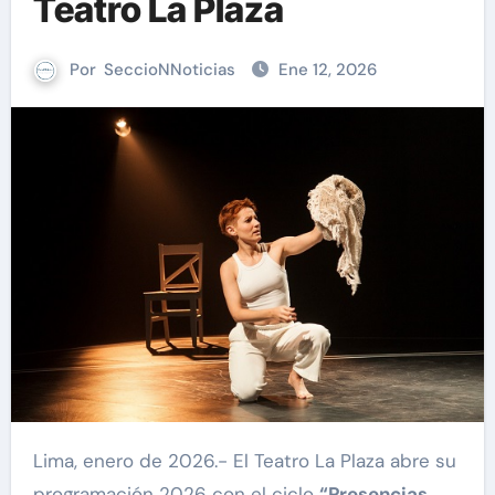
Teatro La Plaza
Por
SeccioNNoticias
Ene 12, 2026
Lima, enero de 2026.- El Teatro La Plaza abre su
programación 2026 con el ciclo
“Presencias