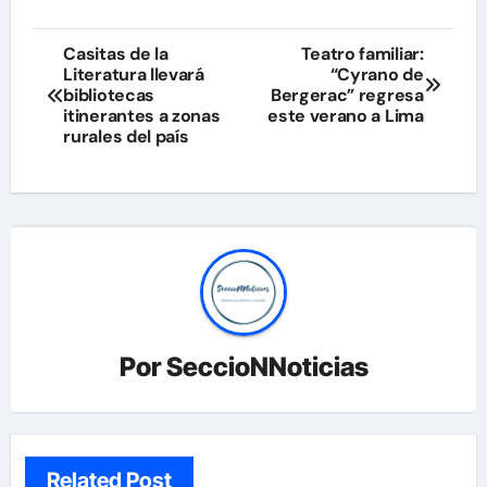
Navegación
Casitas de la
Teatro familiar:
Literatura llevará
“Cyrano de
de
bibliotecas
Bergerac” regresa
itinerantes a zonas
este verano a Lima
entradas
rurales del país
Por
SeccioNNoticias
Related Post