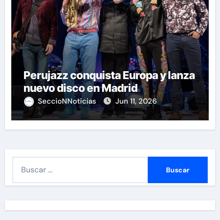
Perujazz conquista Europa y lanza
nuevo disco en Madrid
SeccioNNoticias
Jun 11, 2026
B
u
s
c
a