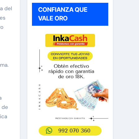
a del
CONFIANZA QUE
les
VALE ORO
ro
ima.
a
a de
ica