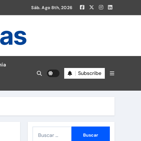
Sáb. Ago 8th, 2026
ias
ía
Subscribe
en la Liga 1!
B
u