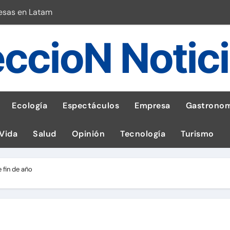
esas en Latam
 con leña
ccioN Notic
ncer de hígado
emisiones de GEI en sus operaciones
robo de celular según OSIPTEL
Ecología
Espectáculos
Empresa
Gastronom
a: guía para las familias
 Vida
Salud
Opinión
Tecnología
Turismo
stal: ¡Descarga la app de Meridianbet y gana una jugada gratis 
 inspirado en la fuerza de un volcán
 fin de año
l Perú