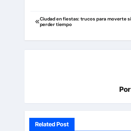
Navegación
Ciudad en fiestas: trucos para moverte s
perder tiempo
de
entradas
Po
Related Post