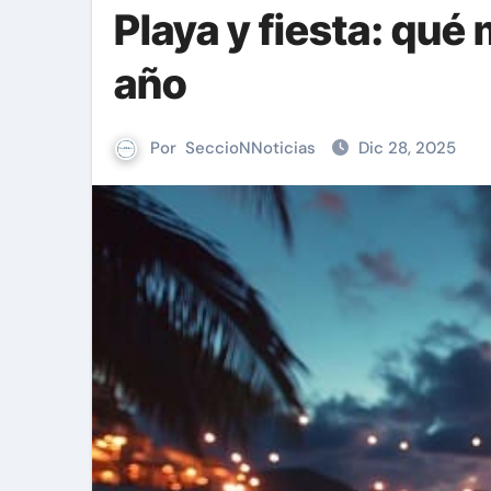
Playa y fiesta: qué 
año
Por
SeccioNNoticias
Dic 28, 2025