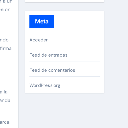
n a un
ón
en
Meta
ando
Acceder
firma
Feed de entradas
Feed de comentarios
WordPress.org
a la
manda
erca