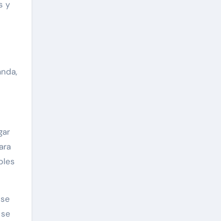
s y
nda,
gar
ara
bles
 se
 se