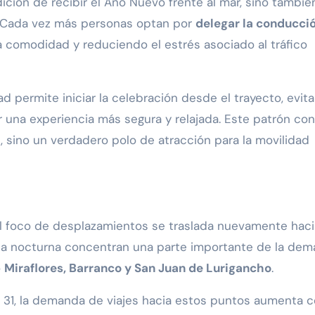
ición de recibir el Año Nuevo frente al mar, sino tambié
. Cada vez más personas optan por
delegar la conducci
la comodidad y reduciendo el estrés asociado al tráfico
d permite iniciar la celebración desde el trayecto, evit
 una experiencia más segura y relajada. Este patrón con
, sino un verdadero polo de atracción para la movilidad
d
el foco de desplazamientos se traslada nuevamente haci
ida nocturna concentran una parte importante de la de
o
Miraflores, Barranco y San Juan de Lurigancho
.
l 31, la demanda de viajes hacia estos puntos aumenta c