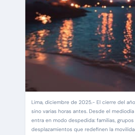
Lima, diciembre de 2025.- El cierre del año en Lima no empieza con la cuenta regresiva de medianoche,
sino varias horas antes. Desde el mediodía
entra en modo despedida: familias, grupos
desplazamientos que redefinen la movilida