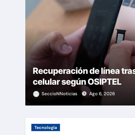
es
Recuperación de línea tra
celular según OSIPTEL
SeccioNNoticias
Ago 6, 2026
Tecnología