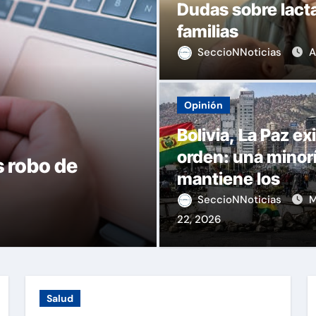
Dudas sobre lacta
familias
SeccioNNoticias
A
Opinión
Bolivia, La Paz ex
orden: una minor
s robo de
Dudas sobre la
mantiene los
para las familia
bloqueos
SeccioNNoticias
M
22, 2026
SeccioNNoticias
A
Salud