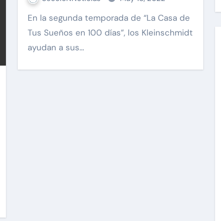
de expertos construye la casa
En la segunda temporada de “La Casa de
perfecta
Tus Sueños en 100 días”, los Kleinschmidt
ayudan a sus…