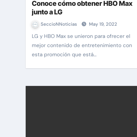
Conoce cómo obtener HBO Max
junto a LG
SeccioNNoticias
May 19, 2022
LG y HBO Max se unieron para ofrecer el
mejor contenido de entretenimiento con
esta promoción que está…