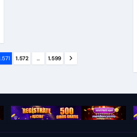
1.571
1.572
…
1.599