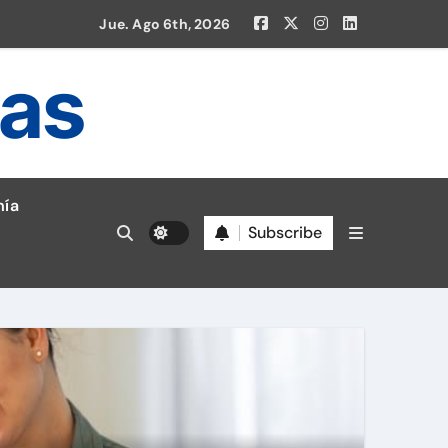
Jue. Ago 6th, 2026
ias
en la Liga 1!
ía
Subscribe
Deport