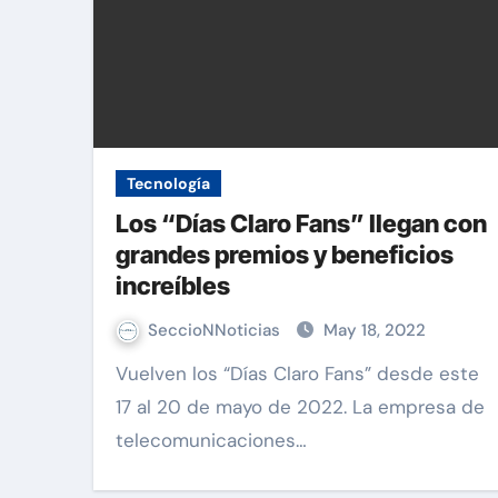
Tecnología
Los “Días Claro Fans” llegan con
grandes premios y beneficios
increíbles
SeccioNNoticias
May 18, 2022
Vuelven los “Días Claro Fans” desde este
17 al 20 de mayo de 2022. La empresa de
telecomunicaciones…