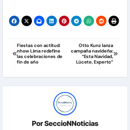
Navegación
Fiestas con actitud:
Otto Kunz lanza
nhow Lima redefine
campaña navideña:
de
las celebraciones de
“Esta Navidad,
fin de año
Lúcete, Experto”
entradas
Por
SeccioNNoticias