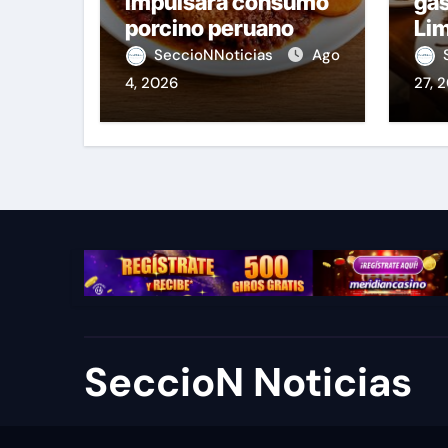
impulsará consumo
ga
porcino peruano
Lim
Fie
SeccioNNoticias
Ago
4, 2026
27, 
SeccioN Noticias