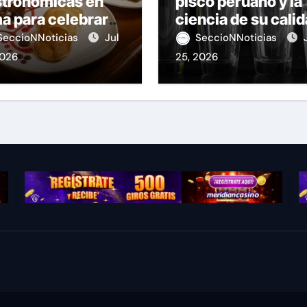
stronómicas en
pisco peruano y la
a para celebrar
ciencia de su cali
stas Patrias
SeccioNNoticias
Jul
SeccioNNoticias
2026
25, 2026