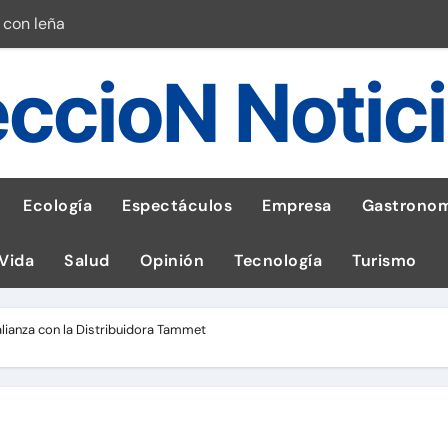
 con leña
ncer de hígado
ccioN Notic
emisiones de GEI en sus operaciones
robo de celular según OSIPTEL
a: guía para las familias
Ecología
Espectáculos
Empresa
Gastronom
stal: ¡Descarga la app de Meridianbet y gana una jugada gratis 
 Vida
Salud
Opinión
Tecnología
Turismo
 inspirado en la fuerza de un volcán
entrega 1,600 equipos educativos
alianza con la Distribuidora Tammet
esas en Latam