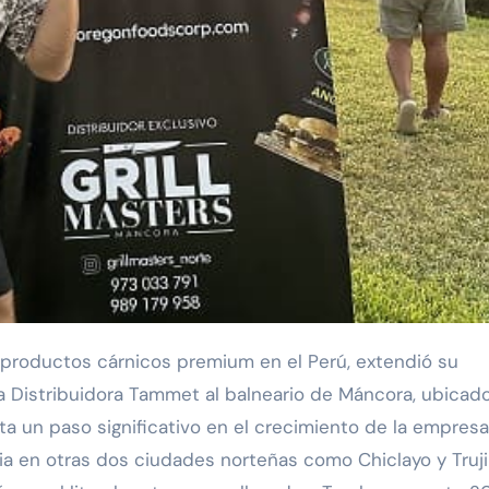
 la Distribuidora Tammet al balneario de Máncora, ubicad
ta un paso significativo en el crecimiento de la empresa
a en otras dos ciudades norteñas como Chiclayo y Trujil