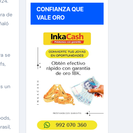
024.
CONFIANZA QUE
ora de
VALE ORO
ñaló
ra se
fs,
Es un
oods,
asil,