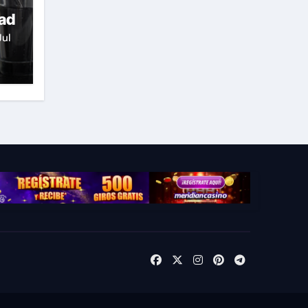
dad
Jul