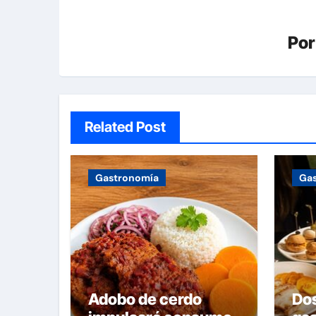
Po
Related Post
Gastronomía
Ga
Adobo de cerdo
Do