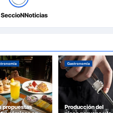
r
SeccioNNoticias
stronomía
Gastronomía
s propuestas
Producción del