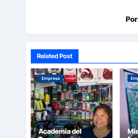
Po
Related Post
Empresa
Em
Academia del
Mie