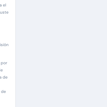
a el
juste
isión
 por
de
a de
o de