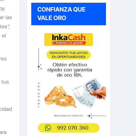
oy,
CONFIANZA QUE
r las
VALE ORO
es”,
 el
res
 tus
acidad
ara