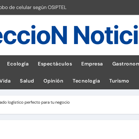
robo de celular según OSIPTEL
a: guía para las familias
ccioN Notic
stal: ¡Descarga la app de Meridianbet y gana una jugada gratis 
 inspirado en la fuerza de un volcán
entrega 1,600 equipos educativos
Ecología
Espectáculos
Empresa
Gastronom
ogía impulsa la salud materna
 Vida
Salud
Opinión
Tecnología
Turismo
las por ignorar distancias de seguridad
llega al Perú en Toulouse Lautrec
iado logístico perfecto para tu negocio
emisiones de GEI en sus operaciones