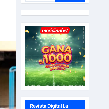
s
c
a
r
:
Revista Digital La