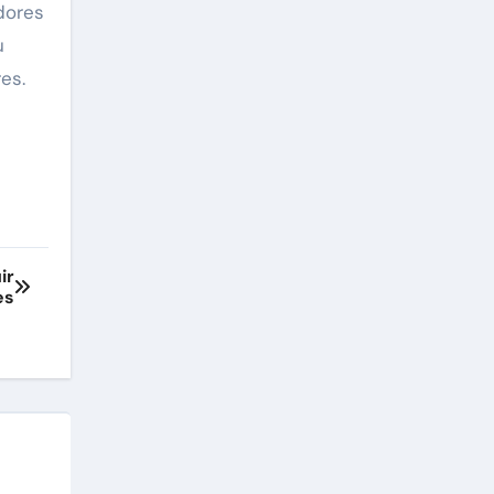
dores
u
es.
ir
es