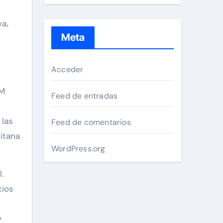
va
.
Meta
Acceder
AM
Feed de entradas
 las
Feed de comentarios
itana
WordPress.org
.
cios
y