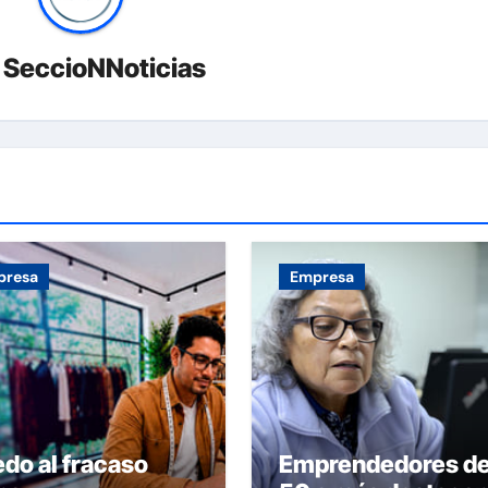
r
SeccioNNoticias
presa
Empresa
do al fracaso
Emprendedores d