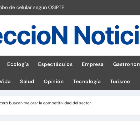
robo de celular según OSIPTEL
a: guía para las familias
ccioN Notic
stal: ¡Descarga la app de Meridianbet y gana una jugada gratis 
 inspirado en la fuerza de un volcán
entrega 1,600 equipos educativos
Ecología
Espectáculos
Empresa
Gastronom
ogía impulsa la salud materna
 Vida
Salud
Opinión
Tecnología
Turismo
las por ignorar distancias de seguridad
llega al Perú en Toulouse Lautrec
ero buscan mejorar la competitividad del sector
emisiones de GEI en sus operaciones