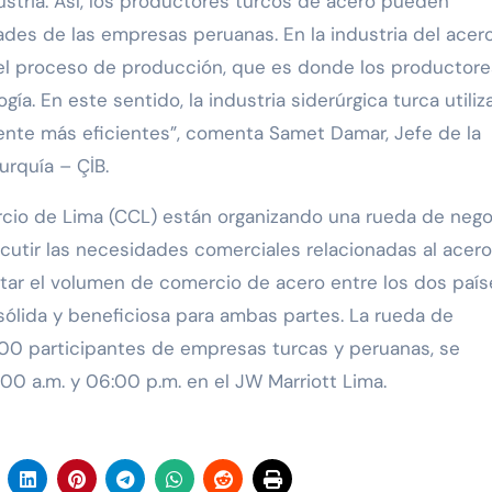
stria. Así, los productores turcos de acero pueden
des de las empresas peruanas. En la industria del acero,
el proceso de producción, que es donde los productore
ía. En este sentido, la industria siderúrgica turca utiliz
ente más eficientes”, comenta Samet Damar, Jefe de la
rquía – ÇİB.
rcio de Lima (CCL) están organizando una rueda de neg
scutir las necesidades comerciales relacionadas al acero
ar el volumen de comercio de acero entre los dos país
ólida y beneficiosa para ambas partes. La rueda de
100 participantes de empresas turcas y peruanas, se
00 a.m. y 06:00 p.m. en el JW Marriott Lima.