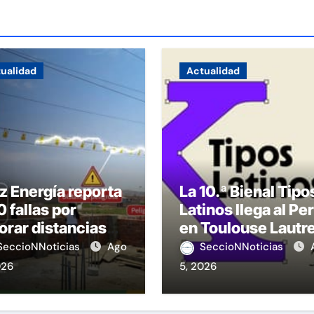
ualidad
Actualidad
z Energía reporta
La 10.ª Bienal Tipo
 fallas por
Latinos llega al Pe
orar distancias
en Toulouse Lautr
seguridad
SeccioNNoticias
Ago
SeccioNNoticias
026
5, 2026