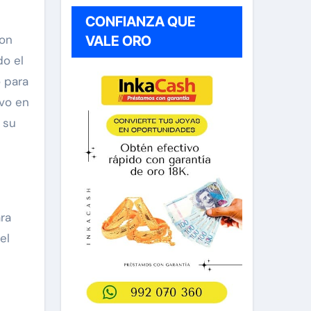
CONFIANZA QUE
con
VALE ORO
do el
o para
ivo en
 su
ra
el