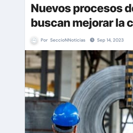
Nuevos procesos d
buscan mejorar la c
Por
SeccioNNoticias
Sep 14, 2023