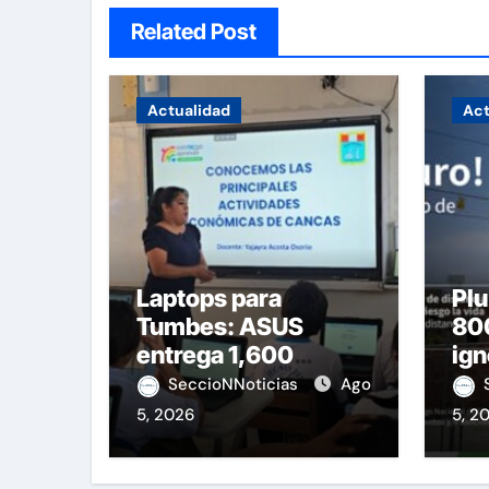
Related Post
Actualidad
Act
Laptops para
Plu
Tumbes: ASUS
800
entrega 1,600
ign
equipos educativos
de 
SeccioNNoticias
Ago
5, 2026
5, 2