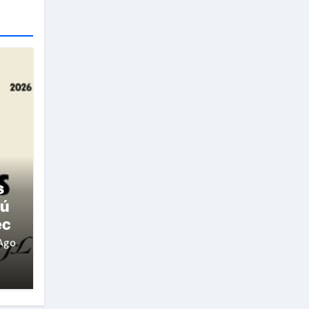
s
rú
ec
Ago