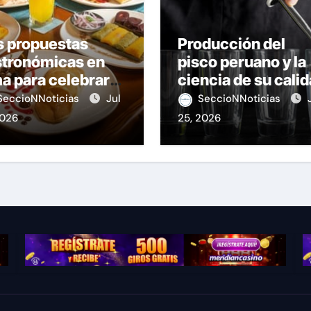
s propuestas
Producción del
stronómicas en
pisco peruano y la
a para celebrar
ciencia de su cali
stas Patrias
SeccioNNoticias
Jul
SeccioNNoticias
2026
25, 2026