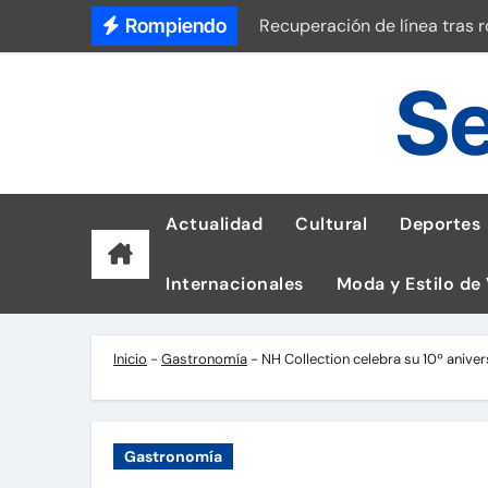
Saltar
Rompiendo
Recuperación de línea tras 
al
Dudas sobre lactancia matern
contenido
Se
Universitario vs Sporting Cri
Así luce el reloj de G-SHOCK
Laptops para Tumbes: ASUS 
Actualidad
Cultural
Deportes
Sociedad Peruana de Cardiol
Internacionales
Moda y Estilo de
Pluz Energía reporta 800 fal
La 10.ª Bienal Tipos Latinos 
Inicio
-
Gastronomía
-
NH Collection celebra su 10º anive
Tetra Pak reduce un 56% de 
Gastronomía