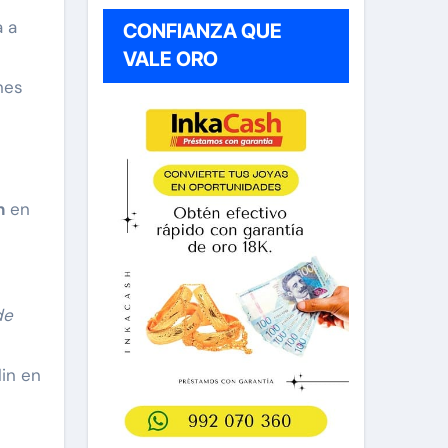
a a
CONFIANZA QUE
VALE ORO
nes
n
en
de
lin en