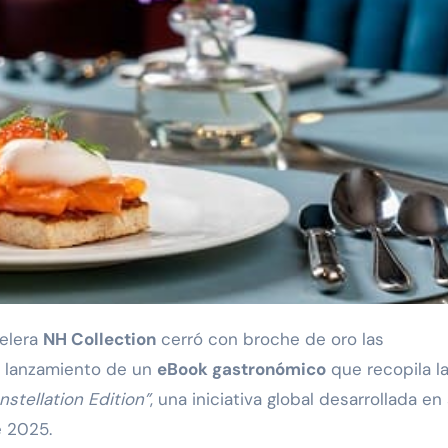
elera
NH Collection
cerró con broche de oro las
el lanzamiento de un
eBook gastronómico
que recopila l
nstellation Edition”
, una iniciativa global desarrollada en
e 2025.