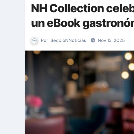
NH Collection celeb
un eBook gastronó
Por
SeccioNNoticias
Nov 13, 2025