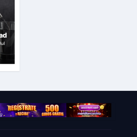
dad
Jul