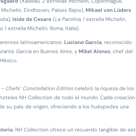
regaard
(
Kadeau
, 2 estrellas Michelin, Copenhague,
la Michelin, Eindhoven, Países Bajos),
Mikael von Lüders
ndia),
Iside de Cesare
(
La Parolina
, 1 estrella Michelin,
o
, 1 estrella Michelin, Roma, Italia).
ferentes latinoamericanos:
Luciano García
, reconocido
aurante
García
en Buenos Aires, y
Mikel Alonso
, chef del
México.
 – Chefs’ Constellation Edition
celebró la riqueza de los
n hoteles NH Collection de todo el mundo. Cada creación
de su país de origen, ofreciendo a los huéspedes una
torio
, NH Collection ofrece un recuerdo tangible de est