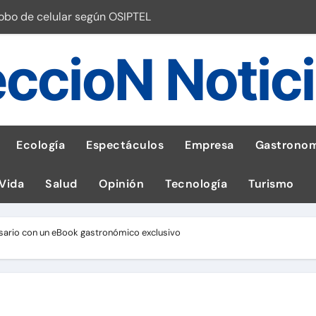
robo de celular según OSIPTEL
a: guía para las familias
ccioN Notic
stal: ¡Descarga la app de Meridianbet y gana una jugada gratis 
 inspirado en la fuerza de un volcán
entrega 1,600 equipos educativos
Ecología
Espectáculos
Empresa
Gastronom
ogía impulsa la salud materna
 Vida
Salud
Opinión
Tecnología
Turismo
las por ignorar distancias de seguridad
llega al Perú en Toulouse Lautrec
rsario con un eBook gastronómico exclusivo
emisiones de GEI en sus operaciones