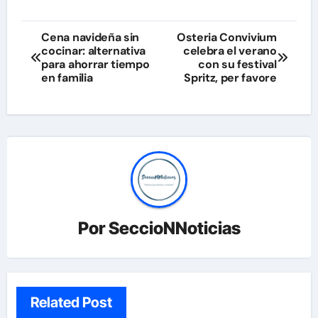
Navegación
Cena navideña sin
Osteria Convivium
cocinar: alternativa
celebra el verano
de
para ahorrar tiempo
con su festival
en familia
Spritz, per favore
entradas
Por
SeccioNNoticias
Related Post