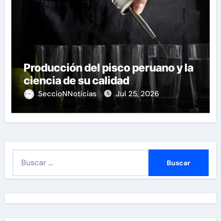
Producción del pisco peruano y la
ciencia de su calidad
SeccioNNoticias
Jul 25, 2026
B
u
s
c
a