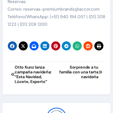
Reservas:
Correo: reservas-premiumbrands@accor.com
Teléfono/WhatsApp: (+51) 940 194 057 | (01) 208
1223 | (01) 208 1200
Navegación
Otto Kunz lanza
Sorprende a tu
campaña navideña:
familia con una tarta
de
“Esta Navidad,
navideña
Lúcete, Experto”
entradas