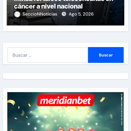
cáncer a nivel nacional
SeccioNNoticias
Ago 5, 2026
B
u
s
c
a
r
: