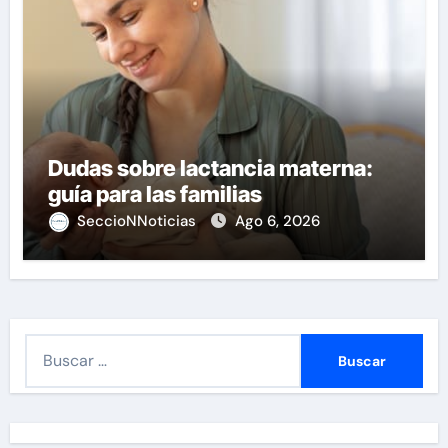
Dudas sobre lactancia materna:
guía para las familias
SeccioNNoticias
Ago 6, 2026
B
u
s
c