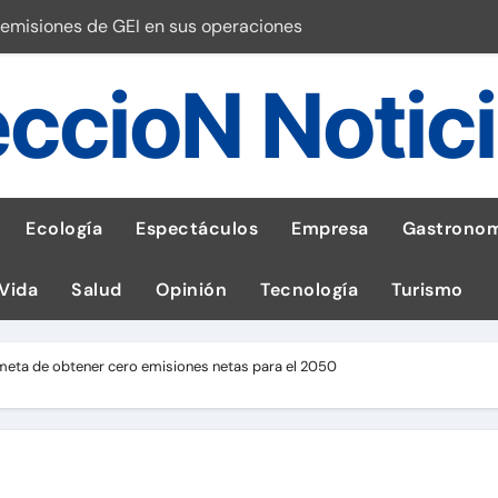
emisiones de GEI en sus operaciones
robo de celular según OSIPTEL
ccioN Notic
a: guía para las familias
stal: ¡Descarga la app de Meridianbet y gana una jugada gratis 
 inspirado en la fuerza de un volcán
Ecología
Espectáculos
Empresa
Gastronom
entrega 1,600 equipos educativos
 Vida
Salud
Opinión
Tecnología
Turismo
ogía impulsa la salud materna
las por ignorar distancias de seguridad
 meta de obtener cero emisiones netas para el 2050
ncer de hígado