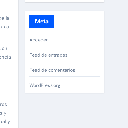
de la
Meta
antas
Acceder
ucir
Feed de entradas
encia
Feed de comentarios
WordPress.org
ores
s y
bal y