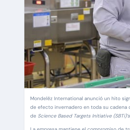
Mondelēz International anunció un hito significativo hacia su objetivo de cero emisiones netas de gases
de efecto invernadero en toda su cadena de 
de
Science Based Targets Initiative (SBTi)’s
La empresa mantiene el compromiso de tr