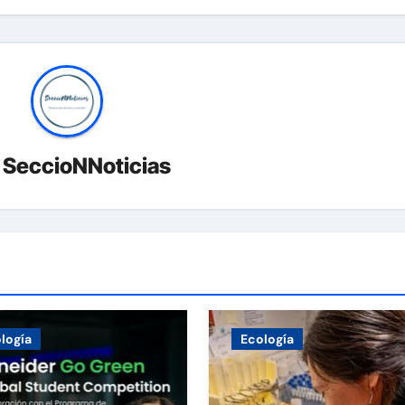
r
SeccioNNoticias
logía
Ecología