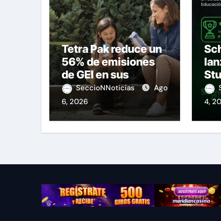
Tetra Pak reduce un
Sch
56% de emisiones
lan
de GEI en sus
St
operaciones
SeccioNNoticias
Ago
6, 2026
4, 2