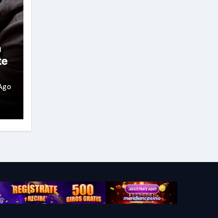
a
te
Ago