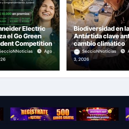
neider Electric
Biodiversidad en l
za el Go Green
Antártida clave an
udent Competition
cambio climático
SeccioNNoticias
Ago
SeccioNNoticias
026
3, 2026