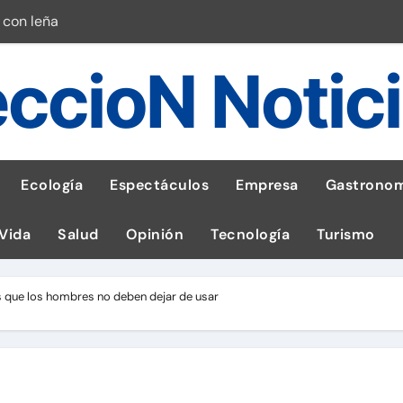
 con leña
ncer de hígado
ccioN Notic
emisiones de GEI en sus operaciones
robo de celular según OSIPTEL
a: guía para las familias
Ecología
Espectáculos
Empresa
Gastronom
stal: ¡Descarga la app de Meridianbet y gana una jugada gratis 
 Vida
Salud
Opinión
Tecnología
Turismo
 inspirado en la fuerza de un volcán
entrega 1,600 equipos educativos
 que los hombres no deben dejar de usar
esas en Latam