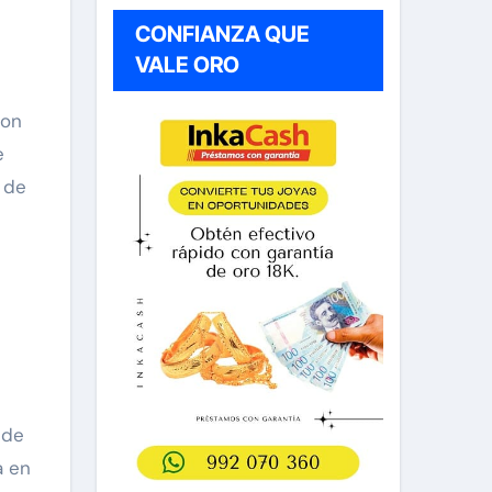
CONFIANZA QUE
VALE ORO
son
e
 de
 de
a en