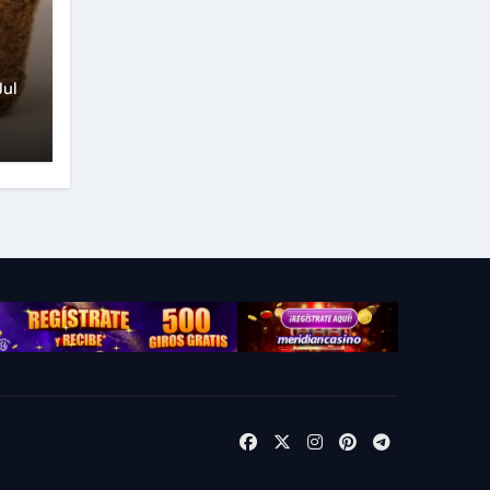
rú
Jul