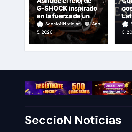
Así luce el reloj de
Co
G-SHOCK inspirado
cos
en la fuerza de un
Lat
volcán
Le
SeccioNNoticias
Ago
5, 2026
3, 2
SeccioN Noticias