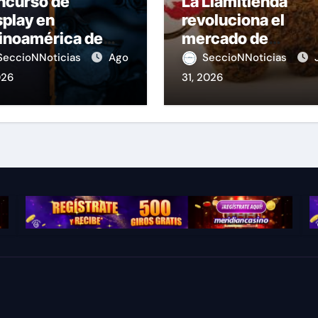
ncurso de
La Llamitienda
play en
revoluciona el
inoamérica de
mercado de
ague of Legends
souvenirs en el Pe
SeccioNNoticias
Ago
SeccioNNoticias
026
31, 2026