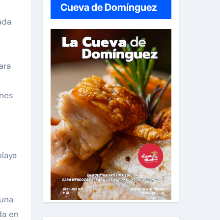
Cueva de Domínguez
ada
ara
ones
laya
s
 una
da en