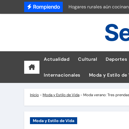
Saltar
Rompiendo
Hogares rurales aún cocinan
al
Prevención y riesgos del cá
contenido
Se
Tetra Pak reduce un 56% de 
Recuperación de línea tras 
Dudas sobre lactancia matern
Actualidad
Cultural
Deportes
Universitario vs Sporting Cri
Internacionales
Moda y Estilo de
Así luce el reloj de G-SHOCK
Laptops para Tumbes: ASUS 
Inicio
-
Moda y Estilo de Vida
-
Moda verano: Tres prendas
Ataques de phishing a empr
Moda y Estilo de Vida