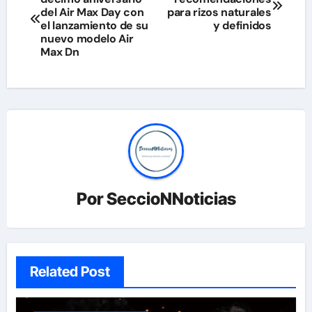
de
del Air Max Day con
para rizos naturales
el lanzamiento de su
y definidos
entradas
nuevo modelo Air
Max Dn
Por
SeccioNNoticias
Related Post