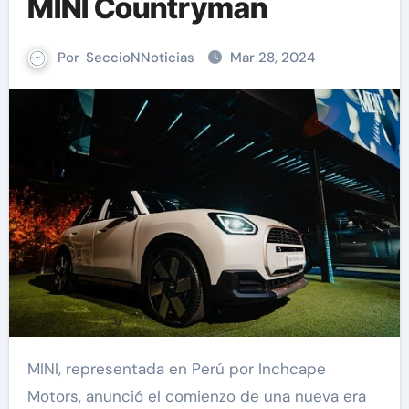
MINI Countryman
Por
SeccioNNoticias
Mar 28, 2024
MINI, representada en Perú por Inchcape
Motors, anunció el comienzo de una nueva era