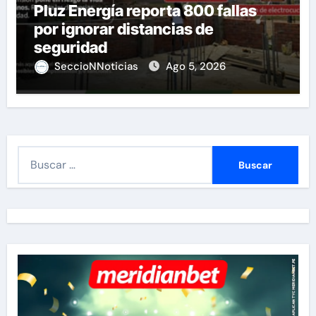
Pluz Energía reporta 800 fallas
por ignorar distancias de
seguridad
SeccioNNoticias
Ago 5, 2026
B
u
s
c
a
r
: