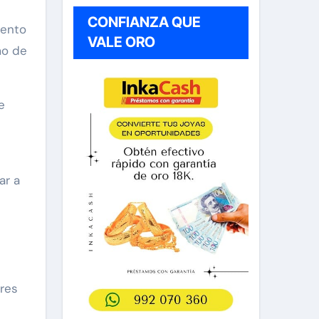
CONFIANZA QUE
iento
VALE ORO
mo de
e
ar a
ores