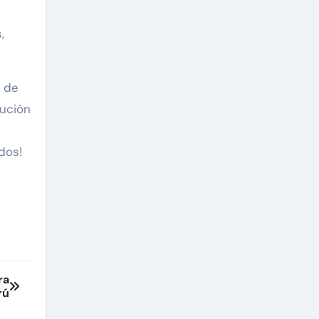
,
n de
bución
dos!
ra
rú