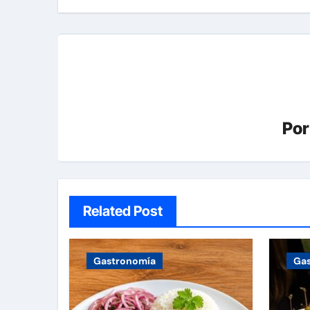
entradas
Po
Related Post
Gastronomía
Ga