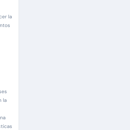
cer la
entos
ses
 la
ena
cticas