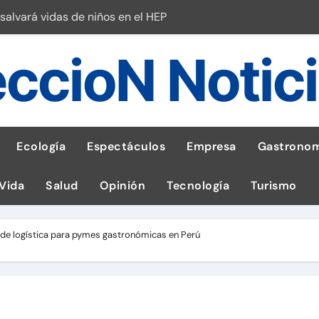
salvará vidas de niños en el HEP
l Perú
ccioN Notic
esas en Latam
 con leña
ncer de hígado
Ecología
Espectáculos
Empresa
Gastronom
emisiones de GEI en sus operaciones
 Vida
Salud
Opinión
Tecnología
Turismo
robo de celular según OSIPTEL
a: guía para las familias
 de logística para pymes gastronómicas en Perú
tistas peruanos del IPD