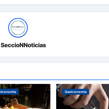
r
SeccioNNoticias
stronomía
Gastronomía