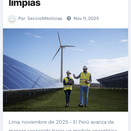
limpias
Por
SeccioNNoticias
Nov 11, 2025
Lima, noviembre de 2025.- El Perú avanza de
manera sostenida hacia un modelo energético