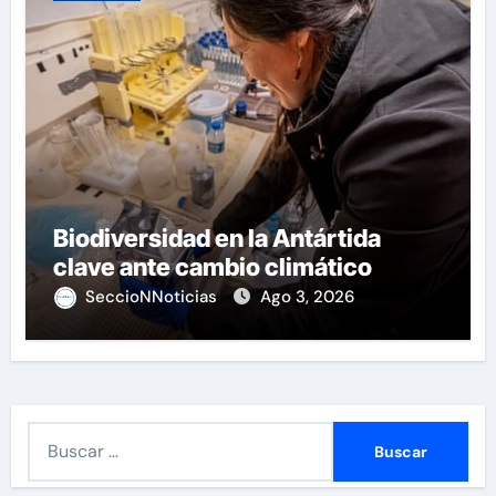
Biodiversidad en la Antártida
clave ante cambio climático
SeccioNNoticias
Ago 3, 2026
B
u