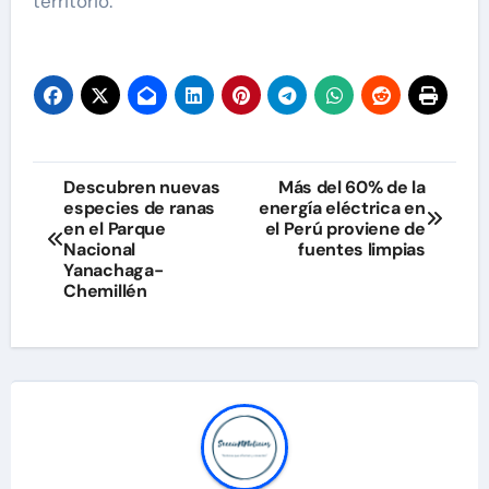
territorio.
Navegación
Descubren nuevas
Más del 60% de la
especies de ranas
energía eléctrica en
de
en el Parque
el Perú proviene de
Nacional
fuentes limpias
entradas
Yanachaga-
Chemillén