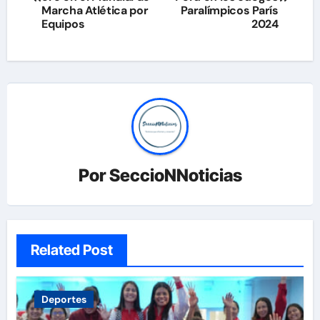
Marcha Atlética por
Paralímpicos París
entradas
Equipos
2024
Por
SeccioNNoticias
Related Post
Deportes