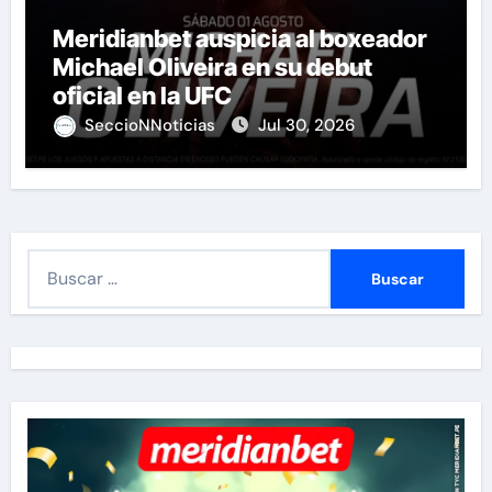
Meridianbet auspicia al boxeador
Michael Oliveira en su debut
oficial en la UFC
SeccioNNoticias
Jul 30, 2026
B
u
s
c
a
r
: