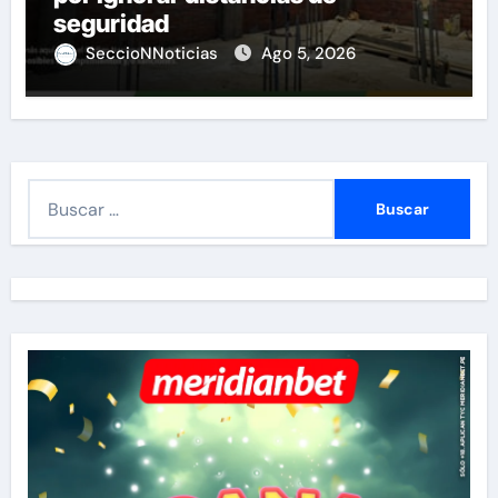
seguridad
SeccioNNoticias
Ago 5, 2026
B
u
s
c
a
r
: