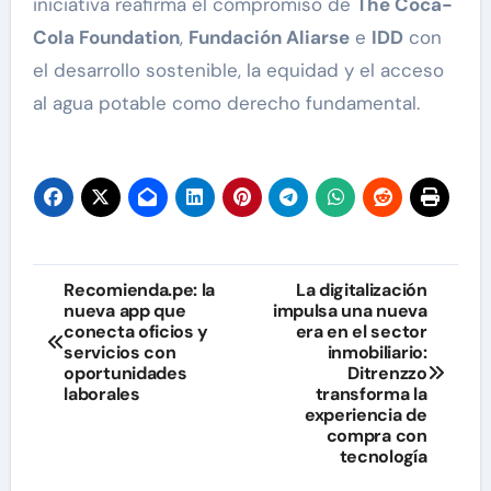
iniciativa reafirma el compromiso de
The Coca-
Cola Foundation
,
Fundación Aliarse
e
IDD
con
el desarrollo sostenible, la equidad y el acceso
al agua potable como derecho fundamental.
Navegación
Recomienda.pe: la
La digitalización
nueva app que
impulsa una nueva
de
conecta oficios y
era en el sector
servicios con
inmobiliario:
entradas
oportunidades
Ditrenzzo
laborales
transforma la
experiencia de
compra con
tecnología