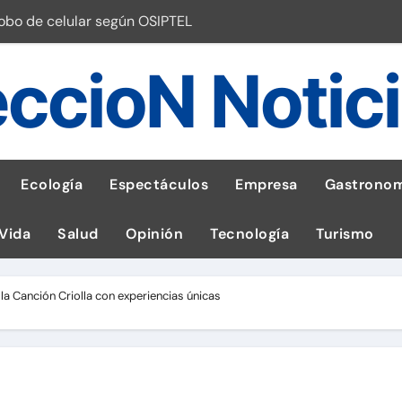
robo de celular según OSIPTEL
a: guía para las familias
ccioN Notic
stal: ¡Descarga la app de Meridianbet y gana una jugada gratis 
 inspirado en la fuerza de un volcán
entrega 1,600 equipos educativos
Ecología
Espectáculos
Empresa
Gastronom
ogía impulsa la salud materna
 Vida
Salud
Opinión
Tecnología
Turismo
las por ignorar distancias de seguridad
llega al Perú en Toulouse Lautrec
la Canción Criolla con experiencias únicas
emisiones de GEI en sus operaciones