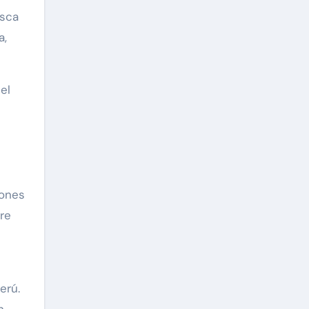
usca
a,
el
iones
re
erú.