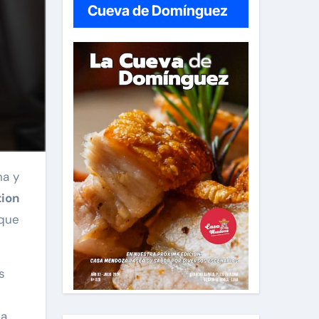
Cueva de Domínguez
na y
tion
 que
s
ia