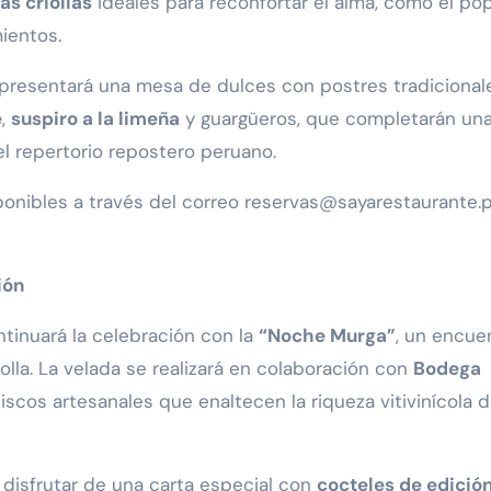
as criollas
ideales para reconfortar el alma, como el pop
ientos.
se presentará una mesa de dulces con postres tradicional
e
,
suspiro a la limeña
y guargüeros, que completarán un
l repertorio repostero peruano.
ponibles a través del correo reservas@sayarestaurante.
ión
tinuará la celebración con la
“Noche Murga”
, un encue
iolla. La velada se realizará en colaboración con
Bodega
scos artesanales que enaltecen la riqueza vitivinícola d
 disfrutar de una carta especial con
cocteles de edició