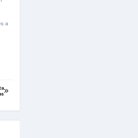
n
es a
ta
as