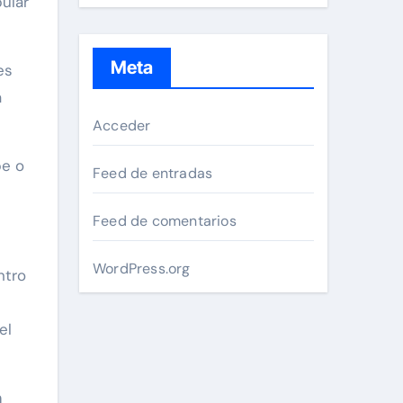
ular
Meta
es
a
Acceder
pe o
Feed de entradas
Feed de comentarios
WordPress.org
ntro
el
n