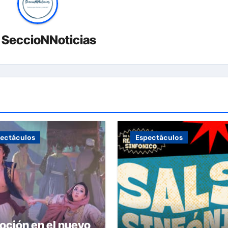
r
SeccioNNoticias
ectáculos
Espectáculos
ción en el nuevo