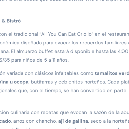
 & Bistró
on el tradicional “All You Can Eat Criollo” en el restaura
ronómica diseñada para evocar los recuerdos familiares
na. El almuerzo buffet estará disponible hasta las 4:00 
/35 para niños de 5 a 11 años.
ón variada con clásicos infaltables como
tamalitos ver
aína u ocopa
, butifarras y cebichitos norteños. Cada pla
gionales que, con el tiempo, se han convertido en parte
ición culinaria con recetas que evocan la sazón de la abu
cado
, arroz con chancho,
ají de gallina
, seco a la norteñ