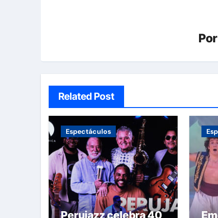
Po
Related Post
Espectáculos
Esp
Perujazz celebra 40
Emo