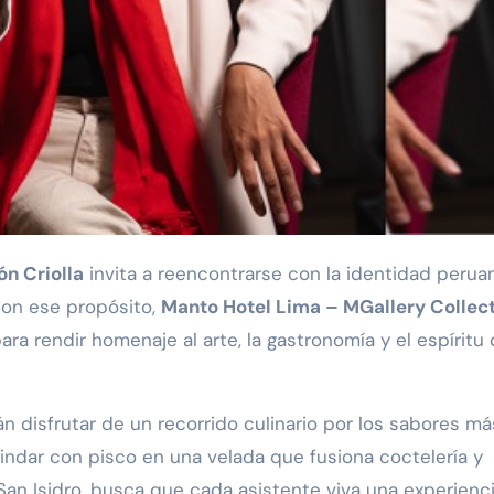
ón Criolla
invita a reencontrarse con la identidad perua
 Con ese propósito,
Manto Hotel Lima – MGallery Collec
a rendir homenaje al arte, la gastronomía y el espíritu
án disfrutar de un recorrido culinario por los sabores má
rindar con pisco en una velada que fusiona coctelería y
 San Isidro, busca que cada asistente viva una experienc