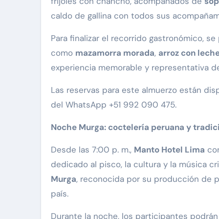
frijoles con chancho, acompañados de
sop
caldo de gallina con todos sus acompañam
Para finalizar el recorrido gastronómico, 
como
mazamorra morada
,
arroz con lech
experiencia memorable y representativa de
Las reservas para este almuerzo están dis
del WhatsApp +51 992 090 475.
Noche Murga: coctelería peruana y tradic
Desde las 7:00 p. m.,
Manto Hotel Lima
con
dedicado al pisco, la cultura y la música cr
Murga
, reconocida por su producción de pi
país.
Durante la noche, los participantes podrán