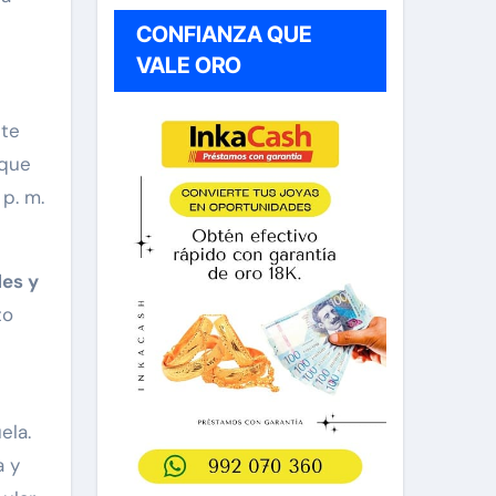
CONFIANZA QUE
VALE ORO
nte
 que
p. m.
des y
to
ela.
a y