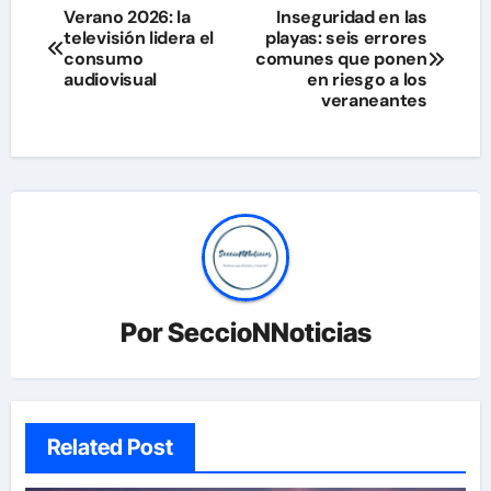
Navegación
Verano 2026: la
Inseguridad en las
televisión lidera el
playas: seis errores
de
consumo
comunes que ponen
audiovisual
en riesgo a los
entradas
veraneantes
Por
SeccioNNoticias
Related Post