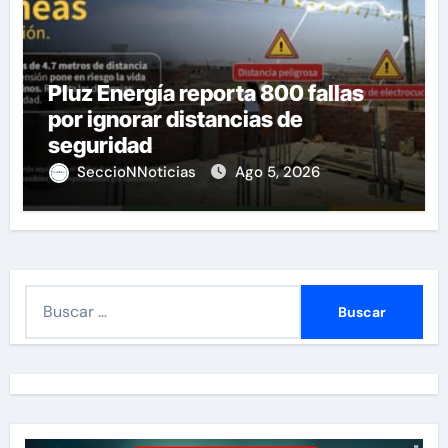
Pluz Energía reporta 800 fallas
por ignorar distancias de
seguridad
SeccioNNoticias
Ago 5, 2026
B
u
s
c
a
r