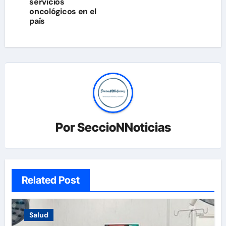
servicios
entradas
oncológicos en el
país
Por
SeccioNNoticias
Related Post
Salud