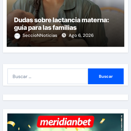
Dudas sobre lactancia materna:
guía para las familias
SeccioNNoticias
Ago 6, 2026
B
u
s
c
a
r
: