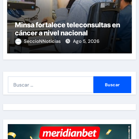
Minsa fortalece teleconsultas en
cáncer a nivel nacional
SeccioNNoticias
Ago 5, 2026
B
u
s
c
a
r
: