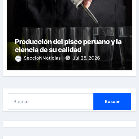
Producción del pisco peruano y la
ciencia de su calidad
SeccioNNoticias
Jul 25, 2026
B
u
s
c
a