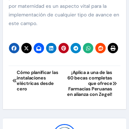
por maternidad es un aspecto vital para la
implementación de cualquier tipo de avance en
este campo.
Navegación
Cómo planificar las
¡Aplica a una de las
instalaciones
60 becas completas
de
eléctricas desde
que ofrece
cero
Farmacias Peruanas
entradas
en alianza con Zegel!