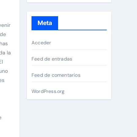
Meta
venir
 de
Acceder
chas
da la
Feed de entradas
El
 uno
Feed de comentarios
es
WordPress.org
e