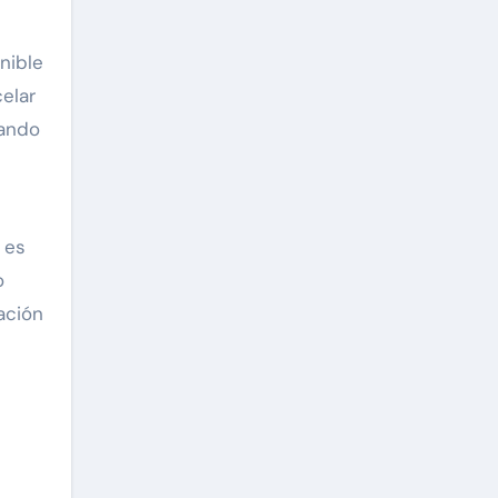
nible
elar
gando
 es
o
ación