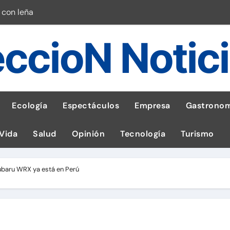
 con leña
ncer de hígado
ccioN Notic
emisiones de GEI en sus operaciones
robo de celular según OSIPTEL
a: guía para las familias
Ecología
Espectáculos
Empresa
Gastronom
stal: ¡Descarga la app de Meridianbet y gana una jugada gratis 
 Vida
Salud
Opinión
Tecnología
Turismo
 inspirado en la fuerza de un volcán
entrega 1,600 equipos educativos
Subaru WRX ya está en Perú
esas en Latam