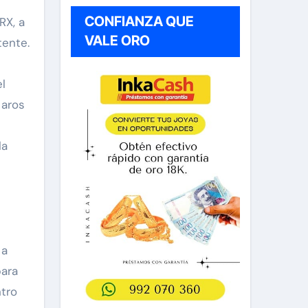
CONFIANZA QUE
RX, a
VALE ORO
tente.
l
 aros
la
 a
para
ntro