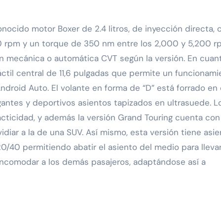
conocido motor Boxer de 2.4 litros, de inyección directa,
0 rpm y un torque de 350 nm entre los 2,000 y 5,200 r
n mecánica o automática CVT según la versión. En cuant
áctil central de 11,6 pulgadas que permite un funcionami
Android Auto. El volante en forma de “D” está forrado en
egantes y deportivos asientos tapizados en ultrasuede. L
cticidad, y además la versión Grand Touring cuenta con
diar a la de una SUV. Así mismo, esta versión tiene asi
/40 permitiendo abatir el asiento del medio para lleva
incomodar a los demás pasajeros, adaptándose así a