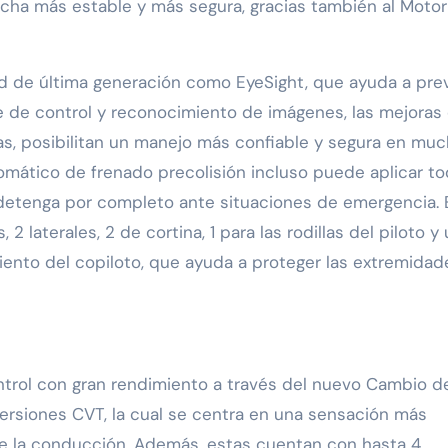
cha más estable y más segura, gracias también al Motor
d de última generación como EyeSight, que ayuda a pre
re de control y reconocimiento de imágenes, las mejoras
as, posibilitan un manejo más confiable y segura en mu
mático de frenado precolisión incluso puede aplicar to
 detenga por completo ante situaciones de emergencia. 
2 laterales, 2 de cortina, 1 para las rodillas del piloto y
siento del copiloto, que ayuda a proteger las extremidad
rol con gran rendimiento a través del nuevo Cambio d
versiones CVT, la cual se centra en una sensación más
e la conducción. Además, estas cuentan con hasta 4