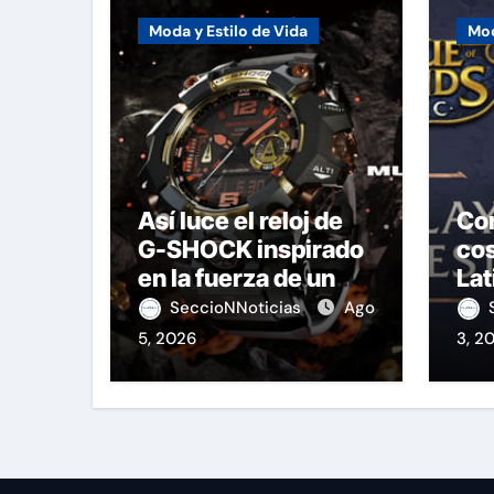
Moda y Estilo de Vida
Mod
Así luce el reloj de
Co
G-SHOCK inspirado
cos
en la fuerza de un
Lat
volcán
Le
SeccioNNoticias
Ago
5, 2026
3, 2