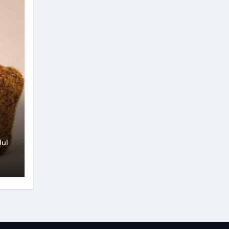
rú
Jul