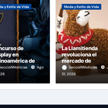
a y Estilo de Vida
Moda y Estilo de Vida
ncurso de
La Llamitienda
play en
revoluciona el
inoamérica de
mercado de
ague of Legends
souvenirs en el Pe
SeccioNNoticias
Ago
SeccioNNoticias
026
31, 2026