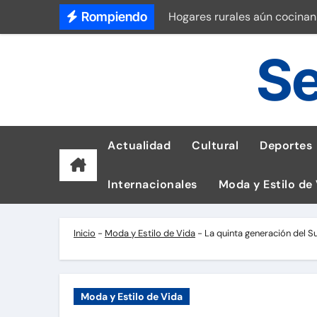
Saltar
Rompiendo
Hogares rurales aún cocinan
al
Prevención y riesgos del cá
contenido
Se
Tetra Pak reduce un 56% de 
Recuperación de línea tras 
Dudas sobre lactancia matern
Actualidad
Cultural
Deportes
Universitario vs Sporting Cri
Internacionales
Moda y Estilo de
Así luce el reloj de G-SHOCK
Laptops para Tumbes: ASUS 
Inicio
-
Moda y Estilo de Vida
-
La quinta generación del 
Ataques de phishing a empr
Moda y Estilo de Vida