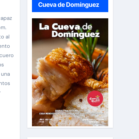
Cueva de Domínguez
 capaz
pm.
o al
ento
 cuero
os
 una
entos
r