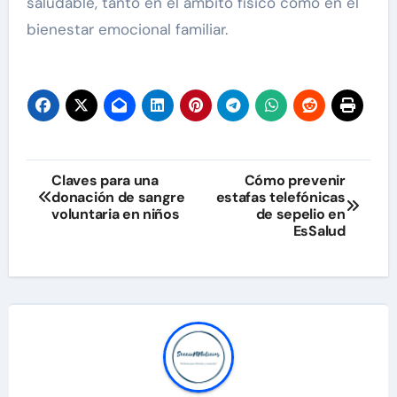
saludable, tanto en el ámbito físico como en el
bienestar emocional familiar.
Navegación
Claves para una
Cómo prevenir
donación de sangre
estafas telefónicas
de
voluntaria en niños
de sepelio en
EsSalud
entradas