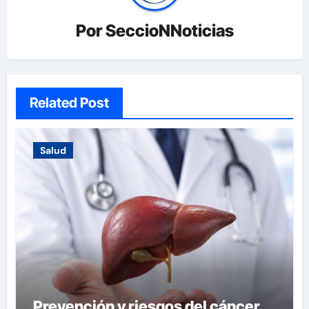
Por
SeccioNNoticias
Related Post
Salud
Prevención y riesgos del cáncer