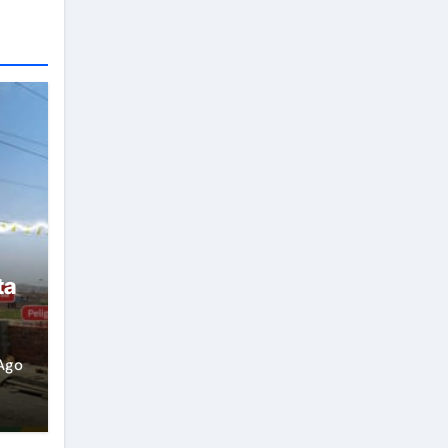
ta
Ago