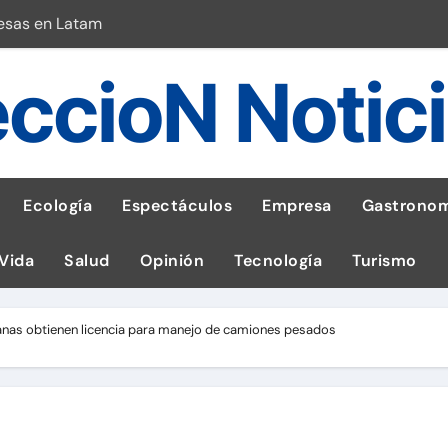
esas en Latam
 con leña
ccioN Notic
ncer de hígado
emisiones de GEI en sus operaciones
robo de celular según OSIPTEL
Ecología
Espectáculos
Empresa
Gastronom
a: guía para las familias
 Vida
Salud
Opinión
Tecnología
Turismo
stal: ¡Descarga la app de Meridianbet y gana una jugada gratis 
 inspirado en la fuerza de un volcán
nas obtienen licencia para manejo de camiones pesados
l Perú