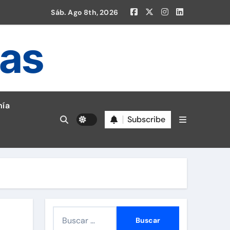
Sáb. Ago 8th, 2026
ias
ía
Subscribe
en la Liga 1!
B
u