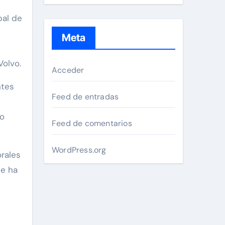
pal de
Meta
olvo.
Acceder
ntes
Feed de entradas
io
Feed de comentarios
WordPress.org
orales
se ha