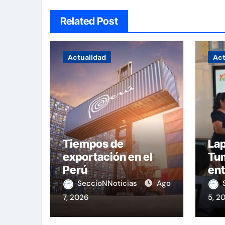
Related Post
Actualidad
Act
Tiempos de
Lap
exportación en el
Tu
Perú
ent
equ
SeccioNNoticias
Ago
7, 2026
5, 2