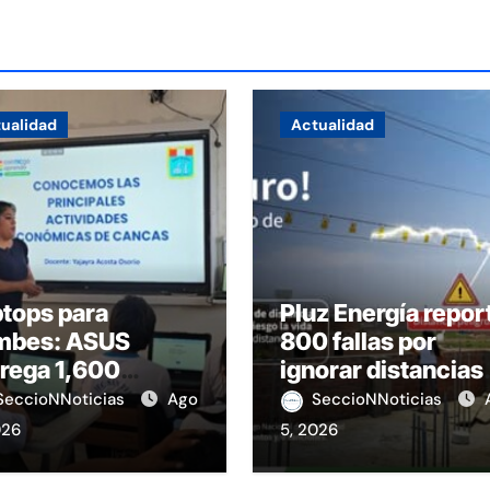
ualidad
Actualidad
tops para
Pluz Energía repor
mbes: ASUS
800 fallas por
rega 1,600
ignorar distancias
ipos educativos
de seguridad
SeccioNNoticias
Ago
SeccioNNoticias
026
5, 2026